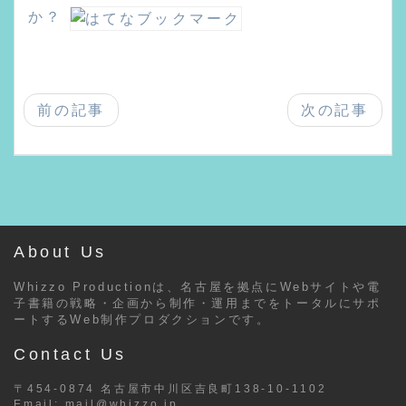
か？
前の記事
次の記事
About Us
Whizzo Productionは、名古屋を拠点にWebサイトや電
子書籍の戦略・企画から制作・運用までをトータルにサポ
ートするWeb制作プロダクションです。
Contact Us
〒454-0874 名古屋市中川区吉良町138-10-1102
Email:
mail@whizzo.jp