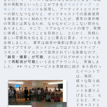
信や再配布といったことができる
クリエイティブ・コ
モンズ・ライセンス
を採用し、アーティストとリスナ
ーの新たなつながりと、ポッドキャストでの楽曲使用
を推進するべく始めたサイトでしたが、通常の著作権
の常識とは異なるため、なかなかピンとこない部分も
ありました。 そこで、リアルなイベントの場で、実際
に体感してもらうことを目的とし、とにかく、気軽に
楽しい雰囲気を伝えることに重点に置き、イベントを
企画しました。 通常は録音や撮影は禁止されている音
楽ライブですが、ポッドジャムではクリエイティブ・
コモンズ・ライセンスで提供されている楽曲なので、
「録音・撮影」が可能
、さらにブログやポッドキャス
トで
再配信が可能
という点をアナウンスし、実施しま
した。 ## ウェブサービスを実験的に紹介
全５回行っ
たイベントで
は、毎回、
様々な取り組
みをし、イベ
ントを盛り上
げました。 も
ともと、ポッ
ドキャストと