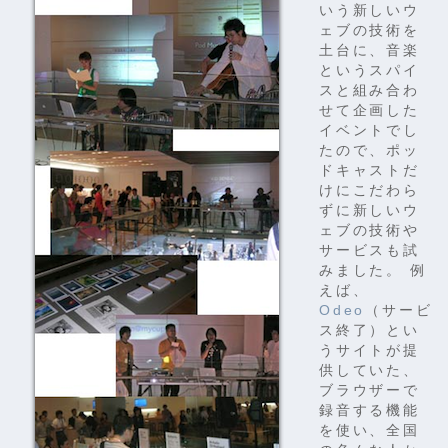
いう新しいウ
ェブの技術を
土台に、音楽
というスパイ
スと組み合わ
せて企画した
イベントでし
たので、ポッ
ドキャストだ
けにこだわら
ずに新しいウ
ェブの技術や
サービスも試
みました。 例
えば、
Odeo
（サービ
ス終了）とい
うサイトが提
供していた、
ブラウザーで
録音する機能
を使い、全国