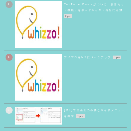
2
YouTube Musicがついに「無音カッ
ト機能」をポッドキャスト再生に追加
2pv
3
アメブロをMTにバックアップ
1pv
4
[MT]管理画面の不要なサイドメニュー
を削除
1pv