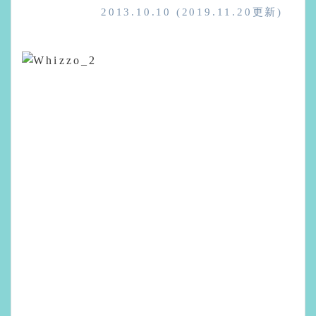
2013.10.10
(2019.11.20更新)
後悔していることがある。Whizzo Productionとい
う屋号だ。 もともとは、お蔵入りとなったウェブサー
ビスの名前が「**Whizzo**」だったのだが、イギリス
のスラングらしい。「すげー」というような意味。感
嘆符の「！」と近い意味。なので、ロゴで表してもら
っている。 ちなみに、ロゴのデザインは[WANGMOH
さん](http://monstar.fm/wangmoh)というアーテ
ィストの方。もうすぐ新作をリリースするという噂
も。 仕事をする中で、「すげー」と思えるアイデアを
入れていきたい、という意味合いや字面、ロゴなどは
気に入っているのだが、なにぶん発音が聞き取りにく
い。 「うぃぞ ぷろだくしょん」と言うも、たいてい
聞き返される。「ミゾ・プロダクションですか？」と
言われたら、訂正する自信もないので、そうですと応
えてしまう。 とくにこう、口内炎が痛くて、ただでさ