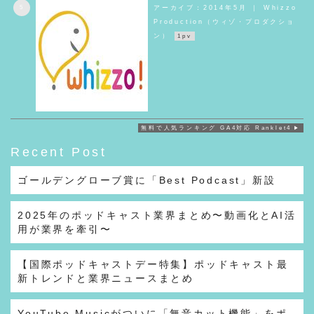
5
アーカイブ：2014年5月 ｜ Whizzo
Production（ウィゾ・プロダクショ
ン）
1pv
無料で人気ランキング GA4対応 Ranklet4
Recent Post
ゴールデングローブ賞に「Best Podcast」新設
2025年のポッドキャスト業界まとめ〜動画化とAI活
用が業界を牽引〜
【国際ポッドキャストデー特集】ポッドキャスト最
新トレンドと業界ニュースまとめ
YouTube Musicがついに「無音カット機能」をポ