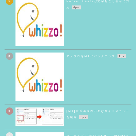
1
Pocket Castsが文字起こし表示に対
応
4pv
2
アメブロをMTにバックアップ
1pv
3
[MT]管理画面の不要なサイドメニュー
を削除
1pv
4