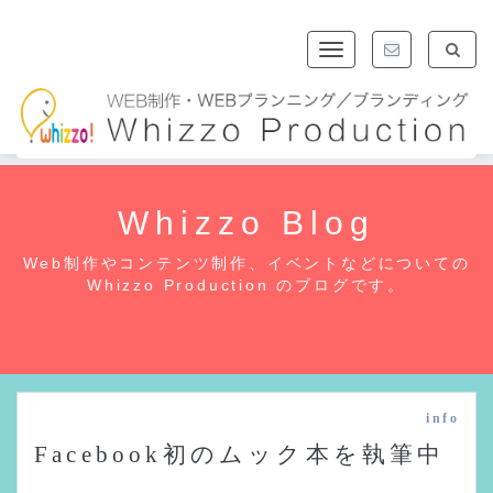
Toggle
navigation
Whizzo Blog
Web制作やコンテンツ制作、イベントなどについての
Whizzo Production のブログです。
info
Facebook初のムック本を執筆中