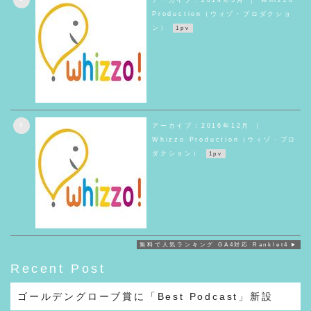
アーカイブ：2014年5月 ｜ Whizzo
Production（ウィゾ・プロダクショ
ン）
1pv
5
アーカイブ：2016年12月 ｜
Whizzo Production（ウィゾ・プロ
ダクション）
1pv
無料で人気ランキング GA4対応 Ranklet4
Recent Post
ゴールデングローブ賞に「Best Podcast」新設