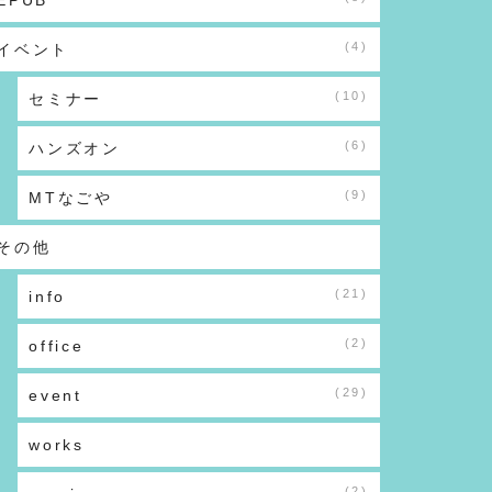
EPUB
(4)
イベント
(10)
セミナー
(6)
ハンズオン
(9)
MTなごや
その他
(21)
info
(2)
office
(29)
event
works
(2)