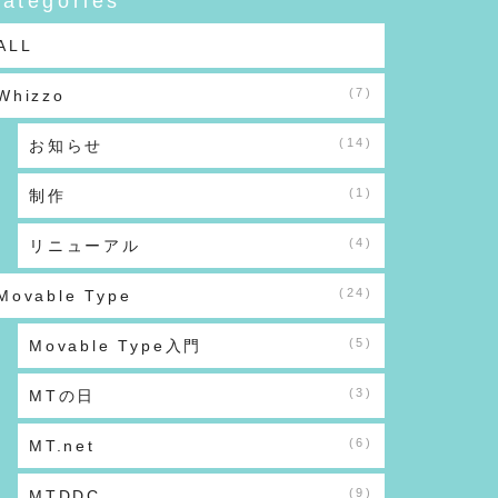
ategories
ALL
(7)
Whizzo
(14)
お知らせ
(1)
制作
(4)
リニューアル
(24)
Movable Type
(5)
Movable Type入門
(3)
MTの日
(6)
MT.net
(9)
MTDDC