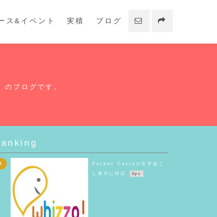
ース&イベント
実積
ブログ
on のブログです。
anking
1
Pocket Castsが文字起こ
し表示に対応
3pv