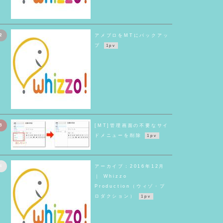
2
アメブロをMTにバックアッ
プ
1pv
3
[MT]管理画面の不要なサイ
ドメニューを削除
1pv
4
アーカイブ：2016年12月
｜ Whizzo
Production（ウィゾ・プ
ロダクション）
1pv