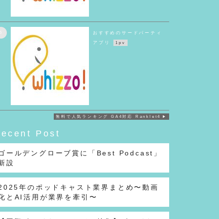
5
おすすめのサードパーティ
アプリ
1pv
無料で人気ランキング GA4対応 Ranklet4
ecent Post
ゴールデングローブ賞に「Best Podcast」
新設
2025年のポッドキャスト業界まとめ〜動画
化とAI活用が業界を牽引〜