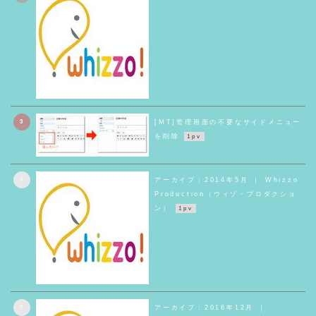
3
[MT]管理画面の不要なサイドメニュー
を削除
1pv
4
アーカイブ：2014年5月 ｜ Whizzo
Production（ウィゾ・プロダクショ
ン）
1pv
5
アーカイブ：2016年12月 ｜