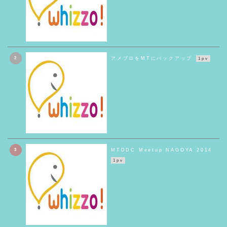
2
アメブロをMTにバックアップ
1pv
3
MTDDC Meetup NAGOYA 2014
1pv