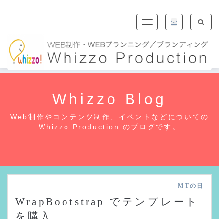
Toggle
navigation
Whizzo Blog
Web制作やコンテンツ制作、イベントなどについての
Whizzo Production のブログです。
MTの日
WrapBootstrap でテンプレート
を購入