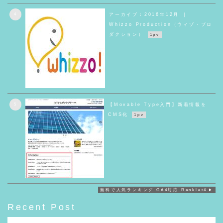
4
アーカイブ：2016年12月 ｜
Whizzo Production（ウィゾ・プロ
ダクション）
1pv
5
【Movable Type入門】新着情報を
CMS化
1pv
無料で人気ランキング GA4対応 Ranklet4
Recent Post