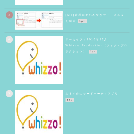
3
[MT]管理画面の不要なサイドメニュー
を削除
1pv
4
アーカイブ：2016年12月 ｜
Whizzo Production（ウィゾ・プロ
ダクション）
1pv
5
おすすめのサードパーティアプリ
1pv