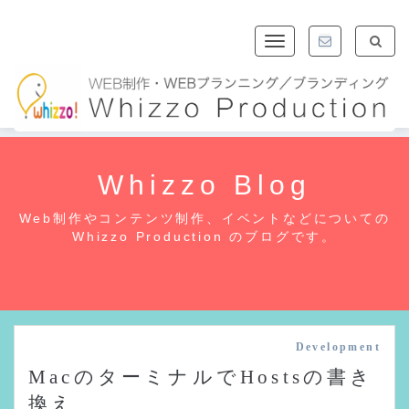
Toggle
navigation
Whizzo Blog
Web制作やコンテンツ制作、イベントなどについての
Whizzo Production のブログです。
Development
MacのターミナルでHostsの書き
換え