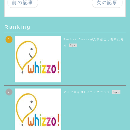
前の記事
次の記事
Ranking
1
Pocket Castsが文字起こし表示に対
応
3pv
2
アメブロをMTにバックアップ
1pv