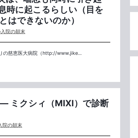
息時に起こるらしい（目を
とはできないのか）
の入院の顛末
大病院（http://www.jike...
― ミクシィ（MIXI）で診断
入院の顛末