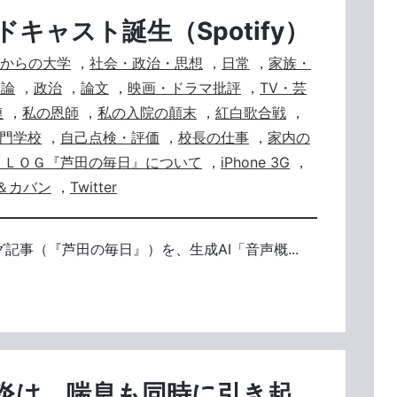
キャスト誕生（Spotify）
からの大学
，
社会・政治・思想
，
日常
，
家族・
会論
，
政治
，
論文
，
映画・ドラマ批評
，
TV・芸
連
，
私の恩師
，
私の入院の顛末
，
紅白歌合戦
，
門学校
，
自己点検・評価
，
校長の仕事
，
家内の
ＢＬＯＧ『芦田の毎日』について
，
iPhone 3G
，
＆カバン
，
Twitter
グ記事（『芦田の毎日』）を、生成AI「音声概...
炎は、喘息も同時に引き起