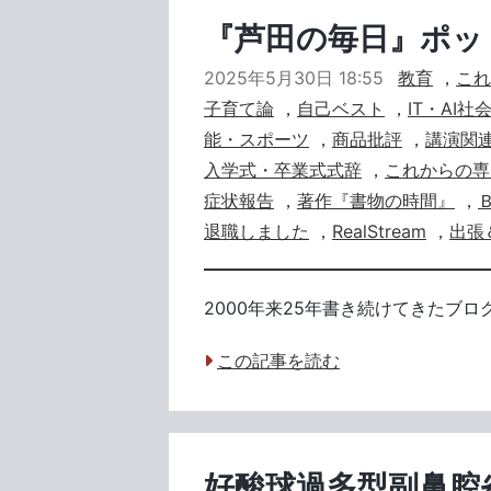
『芦田の毎日』ポッド
2025年5月30日 18:55
教育
，
これ
子育て論
，
自己ベスト
，
IT・AI社
能・スポーツ
，
商品批評
，
講演関
入学式・卒業式式辞
，
これからの専
症状報告
，
著作『書物の時間』
，
退職しました
，
RealStream
，
出張
2000年来25年書き続けてきたブロ
この記事を読む
好酸球過多型副鼻腔