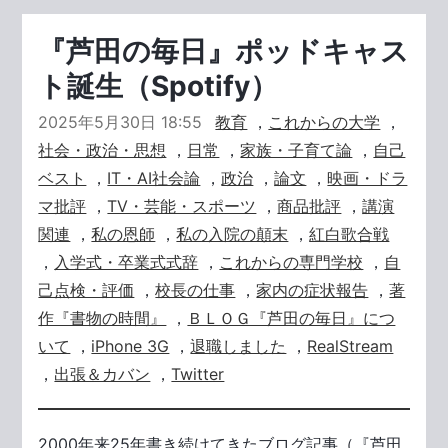
『芦田の毎日』ポッドキャス
ト誕生（Spotify）
2025年5月30日 18:55
教育
，
これからの大学
，
社会・政治・思想
，
日常
，
家族・子育て論
，
自己
ベスト
，
IT・AI社会論
，
政治
，
論文
，
映画・ドラ
マ批評
，
TV・芸能・スポーツ
，
商品批評
，
講演
関連
，
私の恩師
，
私の入院の顛末
，
紅白歌合戦
，
入学式・卒業式式辞
，
これからの専門学校
，
自
己点検・評価
，
校長の仕事
，
家内の症状報告
，
著
作『書物の時間』
，
ＢＬＯＧ『芦田の毎日』につ
いて
，
iPhone 3G
，
退職しました
，
RealStream
，
出張＆カバン
，
Twitter
2000年来25年書き続けてきたブログ記事（『芦田