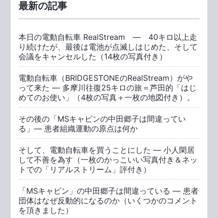
最新の記事
本日の電動自転車 RealStream ― 40キロ以上走
り続けたが、最後は電池が点滅しはじめた、そして
会議をキャンセルした（14枚の写真付き）
電動自転車（BRIDGESTONEのRealStream）がや
って来た ― 多摩川往復25キロの旅＝芦田的「はじ
めてのお使い」（4枚の写真＋一枚の地図付き）。
その後の「MSキャビンの中田郷子は間違ってい
る」― 患者組織運動の原点は何か
そして、電動自転車を買うことにした ― 小人閑居
して不善を為す（一枚のかっこいい写真付き＆ネッ
トでの「リアルストリーム」評付き）
「MSキャビン」の中田郷子は間違っている ― 患者
団体はなぜ反動的になるのか（いくつかのコメント
を頂きました）