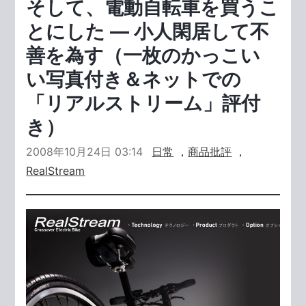
そして、電動自転車を買うこ
とにした ― 小人閑居して不
善を為す（一枚のかっこい
い写真付き＆ネットでの
「リアルストリーム」評付
き）
2008年10月24日 03:14
日常
，
商品批評
，
RealStream