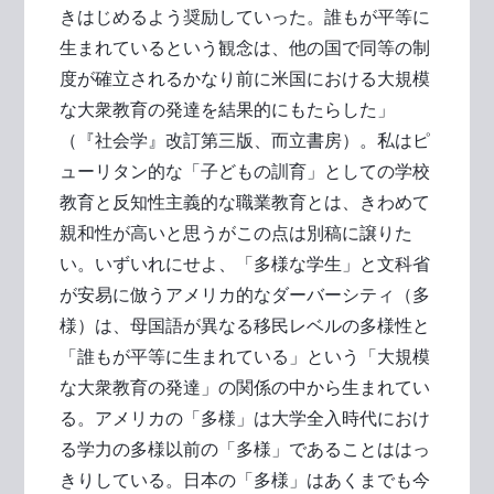
きはじめるよう奨励していった。誰もが平等に
生まれているという観念は、他の国で同等の制
度が確立されるかなり前に米国における大規模
な大衆教育の発達を結果的にもたらした」
（『社会学』改訂第三版、而立書房）。私はピ
ューリタン的な「子どもの訓育」としての学校
教育と反知性主義的な職業教育とは、きわめて
親和性が高いと思うがこの点は別稿に譲りた
い。いずいれにせよ、「多様な学生」と文科省
が安易に倣うアメリカ的なダーバーシティ（多
様）は、母国語が異なる移民レベルの多様性と
「誰もが平等に生まれている」という「大規模
な大衆教育の発達」の関係の中から生まれてい
る。アメリカの「多様」は大学全入時代におけ
る学力の多様以前の「多様」であることははっ
きりしている。日本の「多様」はあくまでも今