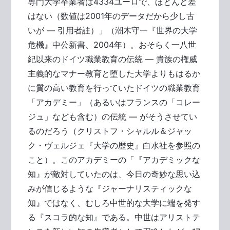
専門大学卒業者は4334ユーロで、ほとんど差
はない（数値は2001年のデータだから少し古
いが ― 引用者註）」（潮木守一『世界の大学
危機』中公新書、2004年）。おそらく一八世
紀以来のドイツ職業教育の伝統 ― 貴族の権威
主義的なマナー教育と堕した大学よりもはるか
に質の高い教育を行っていたドイツの職業教育
「アカデミー」（あるいはフランスの「コレー
ジュ」なども含む）の伝統 ― がそうさせてい
るのだろう（クリストフ・シャルル＆ジャッ
ク・ヴェルジェ『大学の歴史』白水社を参照の
こと）。このアカデミーの「『アカデミックな
知』が敵対していたのは、今日の奇妙な思い込
みが信じるような『ジャーナリスティックな
知』ではなく、むしろ中世的な大学に端を発す
る『スコラ的な知』である。中世はアリストテ