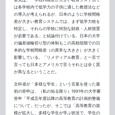
は各学校内で低学力の子供に適した教授法など
の導入が考えられるが、日本のように学校間格
差が大きい教育システムでは、まず低学力校を
特定し、それらの学校に特別な財政・人材措置
が必要である」と結論付けている。日本の大学
の偏差値輪切り型の体制もこの高校段階での日
本的な学校間格差（の異常な大きさ）が大きく
影響している。「リメディアル教育」と一言で
言っても日本とアメリカで言うそれとは全く質
が異なるということだ。
文科省が「多様な学生」という言葉を使った最
初の答申は、（私の知る限り）1991年の大学審
答申「平成五年度以降の高等教育の計画的整備
について」だったが、そこでは「高等教育の規
模が拡大し、多様な学生が学ぶ状況で、学生の