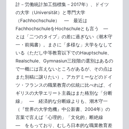
計－労働統計加工指標集－2017年）、ドイツ
の大学（Universität）と専門大学
（Fachhochschule） ― 最近は
FachhochschuleをHochschuleとも言う ―
とは「二つのタイプ」の差に過ぎない（潮木守
一・前掲書）。まさに「多様な」大学をなして
いる（ただし中等教育以下でのHauptschule、
Realschule、Gymnasiun三段階の選別はあるの
で一概には言えないところがあるが、その点は
また別稿に譲りたい）。アカデミーなどのドイ
ツ・フランスの職業教育の伝統に比べれば、イ
ギリスの大学エリート主義はまた格別な「分断
線」 ― 経済的な分断線よりも、潮木守一
（『世界の大学危機』中公新書、2004年）の
言葉で言えば「心理的」「文化的」断絶線
― をもっており、むしろ日本的な職業教育差