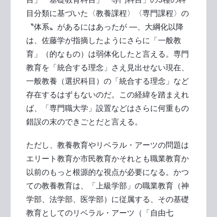
目分類に基づいた〈教養課程〉〈専門課程〉の
〝体系〟があるにはあったが ―、大綱化以降
は、佐藤学が指摘したようにさらに「一般教
育」（的なもの）は弱体化したと言える。専門
教育を「統合する理念」さえ見出せない現在、
一般教養（選択科目）の「統合する理念」など
存在するはずもないのだ。この経緯を踏まえれ
ば、「専門職大学」設置などはさらに何重もの
錯誤の末のできごとだと言える。
ただし、教養教育やリベラル・アーツの問題は
エリート教育か市民教育かそれとも職業教育か
以前のもっと根源的な視点が必要になる。かつ
ての教養教育は、「上級学部」の職業教育（神
学部、法学部、医学部）に従属する、その基礎
教育としてのリベラル・アーツ（「自由七