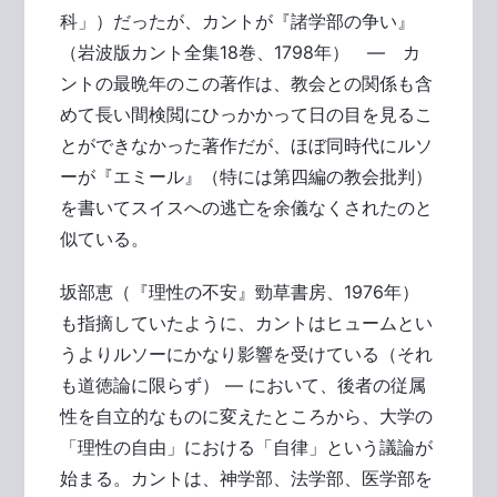
科」）だったが、カントが『諸学部の争い』
（岩波版カント全集18巻、1798年） ― カ
ントの最晩年のこの著作は、教会との関係も含
めて長い間検閲にひっかかって日の目を見るこ
とができなかった著作だが、ほぼ同時代にルソ
ーが『エミール』（特には第四編の教会批判）
を書いてスイスへの逃亡を余儀なくされたのと
似ている。
坂部恵（『理性の不安』勁草書房、1976年）
も指摘していたように、カントはヒュームとい
うよりルソーにかなり影響を受けている（それ
も道徳論に限らず） ― において、後者の従属
性を自立的なものに変えたところから、大学の
「理性の自由」における「自律」という議論が
始まる。カントは、神学部、法学部、医学部を