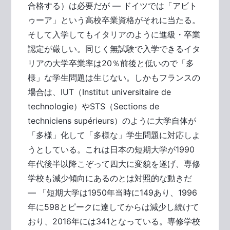
合格する）は必要だが ― ドイツでは「アビト
ゥーア」という高校卒業資格がそれに当たる。
そして入学してもイタリアのように進級・卒業
認定が厳しい。同じく無試験で入学できるイタ
リアの大学卒業率は20％前後と低いので「多
様」な学生問題は生じない。しかもフランスの
場合は、IUT（Institut universitaire de
technologie）やSTS（Sections de
techniciens supérieurs）のように大学自体が
「多様」化して「多様な」学生問題に対応しよ
うとしている。これは日本の短期大学が1990
年代後半以降こぞって四大に変貌を遂げ、専修
学校も減少傾向にあるのとは対照的な動きだ
― 「短期大学は1950年当時に149あり、1996
年に598とピークに達してからは減少し続けて
おり、2016年には341となっている。専修学校