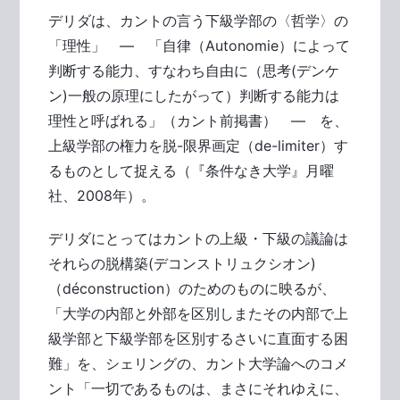
デリダは、カントの言う下級学部の〈哲学〉の
「理性」 ― 「自律（Autonomie）によって
判断する能力、すなわち自由に（思考(デンケ
ン)一般の原理にしたがって）判断する能力は
理性と呼ばれる」（カント前掲書） ― を、
上級学部の権力を脱-限界画定（de-limiter）す
るものとして捉える（『条件なき大学』月曜
社、2008年）。
デリダにとってはカントの上級・下級の議論は
それらの脱構築(デコンストリュクシオン)
（déconstruction）のためのものに映るが、
「大学の内部と外部を区別しまたその内部で上
級学部と下級学部を区別するさいに直面する困
難」を、シェリングの、カント大学論へのコメ
ント「一切であるものは、まさにそれゆえに、