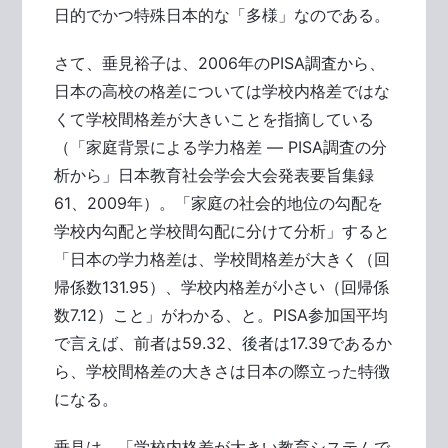
日的でかつ特殊日本的な「多様」なのである。
さて、垂見裕子は、2006年のPISA調査から、
日本の高校の格差については学校内格差ではな
くて学校間格差が大きいことを指摘している
（「家庭背景による学力格差 ― PISA調査の分
析から」日本教育社会学会大会発表要旨集録
61、2009年）。「家庭の社会的地位の勾配を
学校内勾配と学校間勾配に分けて分析」すると
「日本の学力格差は、学校間格差が大きく（回
帰係数131.95）、学校内格差が小さい（回帰係
数7.12）こと」がわかる、と。PISA参加国平均
で言えば、前者は59.32、後者は17.39であるか
ら、学校間格差の大きさは日本の際立った特徴
になる。
垂見は、「学校内格差が大きい教育システムで