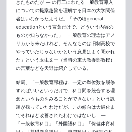
きたものだが ― の再三にわたる一般教育導入
についての提案趣旨を理解する日本の大学関係
者はいなかったようだ。「その頃general
educationという言葉だけで、どういう内容の
ものか知らなかった」「一般教育の理念はアメ
リカから来たけれど、そんなものは旧制高校で
やっていたじゃないかという意見はよく聞かれ
た」という玉虫文一（当時の東大教養部教授）
の言葉などを天野は紹介している。
結局、「一般教育課程は、一定の単位数を履修
すればいいというだけで、科目間を統合する理
念というものをみることができない」という課
題が残っていたわけだが、この傾向は大綱化ま
でそれほど改善されたわけではないし ―
「一般教育科目」「外国語科目」「保健体育科
目」「基礎教育科目」「専門科目」の5種の科