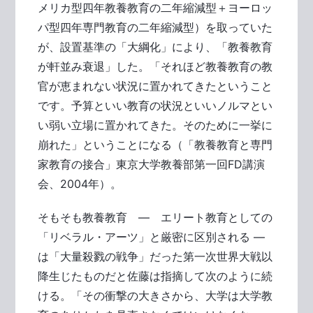
メリカ型四年教養教育の二年縮減型＋ヨーロッ
パ型四年専門教育の二年縮減型）を取っていた
が、設置基準の「大綱化」により、「教養教育
が軒並み衰退」した。「それほど教養教育の教
官が恵まれない状況に置かれてきたということ
です。予算といい教育の状況といいノルマとい
い弱い立場に置かれてきた。そのために一挙に
崩れた」ということになる（「教養教育と専門
家教育の接合」東京大学教養部第一回FD講演
会、2004年）。
そもそも教養教育 ― エリート教育としての
「リベラル・アーツ」と厳密に区別される ―
は「大量殺戮の戦争」だった第一次世界大戦以
降生じたものだと佐藤は指摘して次のように続
ける。「その衝撃の大きさから、大学は大学教