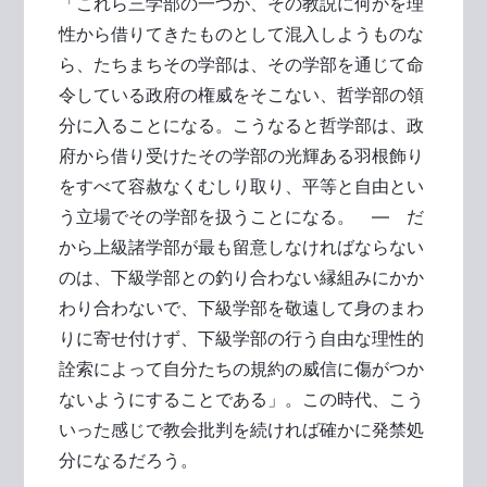
「これら三学部の一つが、その教説に何かを理
性から借りてきたものとして混入しようものな
ら、たちまちその学部は、その学部を通じて命
令している政府の権威をそこない、哲学部の領
分に入ることになる。こうなると哲学部は、政
府から借り受けたその学部の光輝ある羽根飾り
をすべて容赦なくむしり取り、平等と自由とい
う立場でその学部を扱うことになる。 ― だ
から上級諸学部が最も留意しなければならない
のは、下級学部との釣り合わない縁組みにかか
わり合わないで、下級学部を敬遠して身のまわ
りに寄せ付けず、下級学部の行う自由な理性的
詮索によって自分たちの規約の威信に傷がつか
ないようにすることである」。この時代、こう
いった感じで教会批判を続ければ確かに発禁処
分になるだろう。