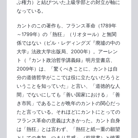
ぶ権力）と結びついた上級学部との対立が軸に
なっている。
カントのこの著作も、フランス革命（1789年
～1799年）の「熱狂」（リオタール）と無関
係ではない（ビル・レディングズ『廃墟の中の
大学』法政大学出版局、2000年）。アーレン
ト（『カント政治哲学講義録』明月堂書店、
2009年）は、「驚くべきことに、カントは自
分の道徳哲学がここでは役に立たないだろうと
いうことを知っていた」と言い、「道徳的な人
間」でないにしても「善い国家における」「善
き市民」であることが晩年のカントの関心だっ
たと言っている。それほどにカントにとっての
フランス革命の意義は大きかった。カント自身
は「熱狂」とは言わず、「熱狂と紙一重の願望
としての参加、つまり共感」（前掲書）と慎重