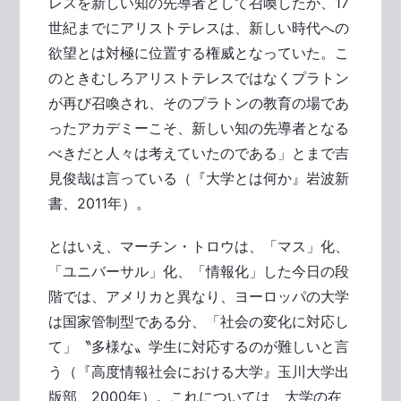
レスを新しい知の先導者として召喚したが、17
世紀までにアリストテレスは、新しい時代への
欲望とは対極に位置する権威となっていた。こ
のときむしろアリストテレスではなくプラトン
が再び召喚され、そのプラトンの教育の場であ
ったアカデミーこそ、新しい知の先導者となる
べきだと人々は考えていたのである」とまで吉
見俊哉は言っている（『大学とは何か』岩波新
書、2011年）。
とはいえ、マーチン・トロウは、「マス」化、
「ユニバーサル」化、「情報化」した今日の段
階では、アメリカと異なり、ヨーロッパの大学
は国家管制型である分、「社会の変化に対応し
て」〝多様な〟学生に対応するのが難しいと言
う（『高度情報社会における大学』玉川大学出
版部、2000年）。これについては、大学の在