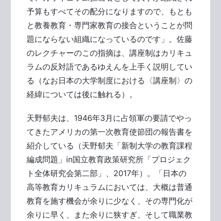
予算もすべてその配分になりますので、もとも
と教養教育・専門家教育の接合ということが問
題にならない組織になっているのです」。佐藤
のレクチャーのこの指摘は、講座制はカリキュ
ラムの反対語であるゆえんを上手く説明してい
る（なお日本の大学制度における〈講座制〉の
経緯については後に触れる）。
天野郁夫は、1946年3月に占領軍の要請でやっ
てきたアメリカの第一次教育使節団の報告書を
紹介している（天野郁夫「新制大学の教育課程
編成問題」in国立教育政策研究所「プロジェク
ト全体研究会第二部」、2017年）。「日本の
高等教育カリキュラムにおいては、大概は普通
教育を施す機会が余りに少なく、その専門化が
余りに早く、また余りに狭すぎ、そして職業教