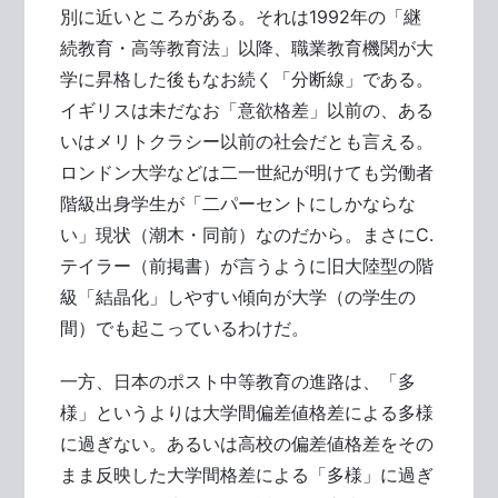
別に近いところがある。それは1992年の「継
続教育・高等教育法」以降、職業教育機関が大
学に昇格した後もなお続く「分断線」である。
イギリスは未だなお「意欲格差」以前の、ある
いはメリトクラシー以前の社会だとも言える。
ロンドン大学などは二一世紀が明けても労働者
階級出身学生が「二パーセントにしかならな
い」現状（潮木・同前）なのだから。まさにC.
テイラー（前掲書）が言うように旧大陸型の階
級「結晶化」しやすい傾向が大学（の学生の
間）でも起こっているわけだ。
一方、日本のポスト中等教育の進路は、「多
様」というよりは大学間偏差値格差による多様
に過ぎない。あるいは高校の偏差値格差をその
まま反映した大学間格差による「多様」に過ぎ