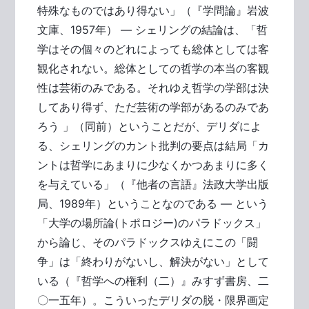
特殊なものではあり得ない」（『学問論』岩波
文庫、1957年） ― シェリングの結論は、「哲
学はその個々のどれによっても総体としては客
観化されない。総体としての哲学の本当の客観
性は芸術のみである。それゆえ哲学の学部は決
してあり得ず、ただ芸術の学部があるのみであ
ろう 」（同前）ということだが、デリダによ
る、シェリングのカント批判の要点は結局「カ
ントは哲学にあまりに少なくかつあまりに多く
を与えている」（『他者の言語』法政大学出版
局、1989年）ということなのである ― という
「大学の場所論(トポロジー)のパラドックス」
から論じ、そのパラドックスゆえにこの「闘
争」は「終わりがないし、解決がない」として
いる（『哲学への権利（二）』みすず書房、二
〇一五年）。こういったデリダの脱・限界画定