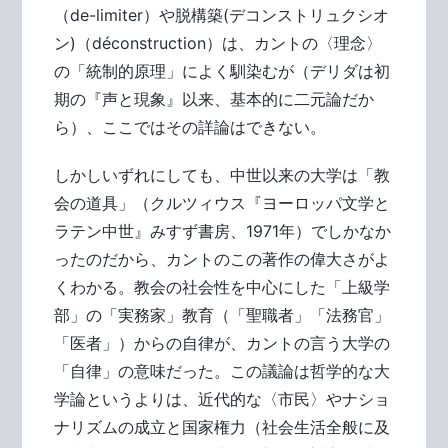
（de-limiter）や脱構築(デコンストリュクシオ
ン)（déconstruction）は、カントの〈理念〉
の「統制的原理」によく馴染むが（デリダは初
期の『声と現象』以来、基本的に二元論だか
ら）、ここではその詳論はできない。
しかしいずれにしても、中世以来の大学は「教
会の道具」（クルツィウス『ヨーロッパ文学と
ラテン中世』みすず書房、1971年）でしかなか
ったのだから、カントのこの著作の偉大さがよ
くわかる。教会の社会性を中心にした「上級学
部」の「実務家」教育（「聖職者」「法務官」
「医者」）からの自律が、カントの言う大学の
「自律」の意味だった。この議論は哲学的な大
学論というよりは、近代的な〈市民〉やナショ
ナリズムの成立と国家権力（社会生活全般に及