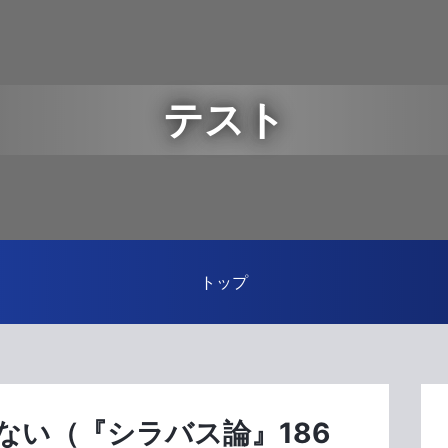
テスト
トップ
ない（『シラバス論』186