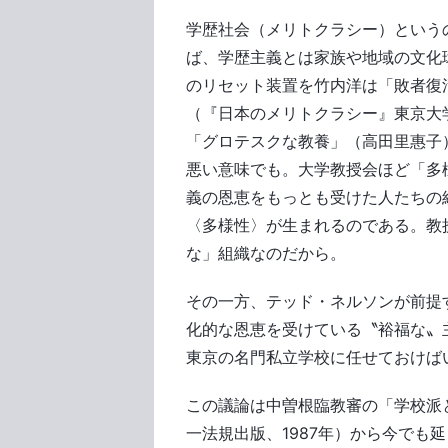
学歴社会（メリトクラシー）という
ば、学歴主義とは家族や地域の文化
のリセット装置を竹内洋は「敗者復
（『日本のメリトクラシー』東京大学
「グロテスクな教養」（高田里惠子
悪い意味でも。大学教授会ほど「多
義の恩恵をもっとも受けた人たちの
〈多様性〉が生まれるのである。教
な」組織なのだから。
その一方、テッド・ネルソンが前提
化的な恩恵を受けている〝裕福な〟
東京の名門私立学校に任せておけば
この議論は中曽根臨教審の「学校派
一法規出版、1987年）から今でも