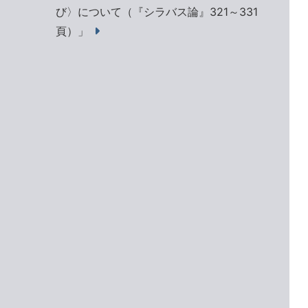
び〉について（『シラバス論』321～331
頁）」