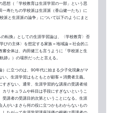
の思想（「学校教育は生涯学習の一部」という思
田一寿たちの学校派は生涯派（香山健一たち）に
学校派と生涯派の論争」について以下のようにまと
らの転換』としての生涯学習論は、〈学校教育〉否
〈学びの主体〉を想定する家族＝地域論＝社会的ニ
教審全体は、内田健三も言うように「学校派と生
の軌跡』）の場所だったと言える。
論）に立つのは、90年代に始まる少子化現象がマ
ない。生涯学習はもともとが顧客＝消費者主義。
にすぎない。通常、生涯学習的な講座の受講者傾
、カリキュラムや科目は手段にすぎないというこ
、受講者の受講目的次第ということになる。生涯
会人がいまさら何の役に立つかもわからないもの
。したがって生涯学習講座評価の根拠は受講者の