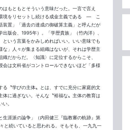
のはもともとそういう意味だった。一言で言え
環境をリセットし続ける成金主義である ― こ
活装置」「過去の達成の御破算主義」と呼んだが
出版会、1995年）。「学歴貴族」（竹内洋）、
）という言葉をかみしめればいい。いい意味でも
様な」人々が集まる組織はないが、それは学歴主
組織だからだ。〈知識〉に定位するからこそ、
授会は文科省がコントロールできないほど「多様
する〝学びの主体〟とは、すでに充分に家庭的文
主体に過ぎない。そんな〝裕福な〟主体の教育は
いい。
と生涯派の論争」（内田健三『臨教審の軌跡』第
延々と続いていると思われる。そもそも、一九九一