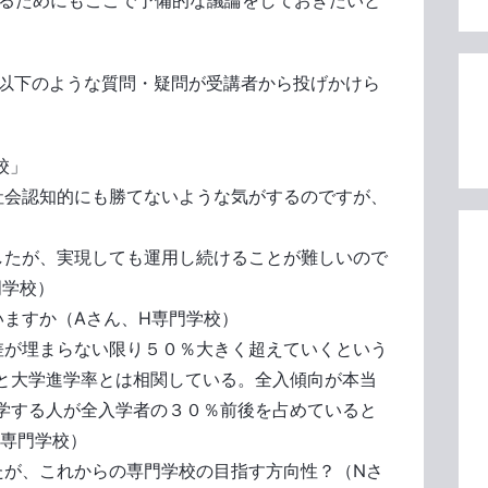
げるためにもここで予備的な議論をしておきたいと
）で以下のような質問・疑問が受講者から投げかけら
校」
社会認知的にも勝てないような気がするのですが、
したが、実現しても運用し続けることが難しいので
門学校）
いますか（Aさん、H専門学校）
差が埋まらない限り５０％大きく超えていくという
と大学進学率とは相関している。全入傾向が本当
学する人が全入学者の３０％前後を占めていると
N専門学校）
たが、これからの専門学校の目指す方向性？（Nさ