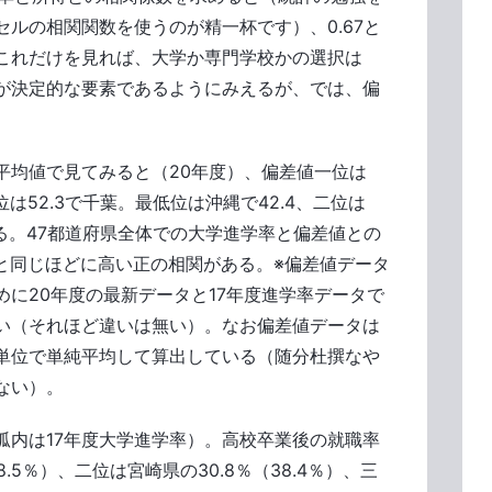
ルの相関関数を使うのが精一杯です）、0.67と
これだけを見れば、大学か専門学校かの選択は
が決定的な要素であるようにみえるが、では、偏
平均値で見てみると（20年度）、偏差値一位は
三位は52.3で千葉。最低位は沖縄で42.4、二位は
となる。47都道府県全体での大学進学率と偏差値との
関と同じほどに高い正の相関がある。※偏差値データ
めに20年度の最新データと17年度進学率データで
い（それほど違いは無い）。なお偏差値データは
単位で単純平均して算出している（随分杜撰なや
ない）。
弧内は17年度大学進学率）。高校卒業後の就職率
8.5％）、二位は宮崎県の30.8％（38.4％）、三