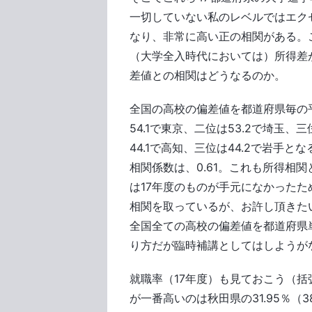
一切していない私のレベルではエクセ
なり、非常に高い正の相関がある。
（大学全入時代においては）所得差
差値との相関はどうなるのか。
全国の高校の偏差値を都道府県毎の
54.1で東京、二位は53.2で埼玉、
44.1で高知、三位は44.2で岩手
相関係数は、0.61。これも所得相
は17年度のものが手元になかったた
相関を取っているが、お許し頂きた
全国全ての高校の偏差値を都道府県
り方だが臨時補講としてはしようが
就職率（17年度）も見ておこう（括
が一番高いのは秋田県の31.95％（3