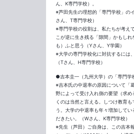
ん、K専門学校）。
※芦田先生の理想的「専門学校」の
さん、T専門学校）
※専門学校の役割は、私たちが考え
こが逆に生き残る「隙間」かもしれ
も）ふと思う（Yさん、Y学園）
※大学の専門学校化に対抗するには
（Tさん、H専門学校）
●吉本圭一（九州大学）の「専門学
※吉本氏の中退率の原因について「
野によって受け入れ側の要望（求め
くのは当然と言える。しつけ教育も
う。大学の中退率も年々増加してい
だきたい。（Wさん、K専門学校）
※先生（芦田）ご自身は、この吉本