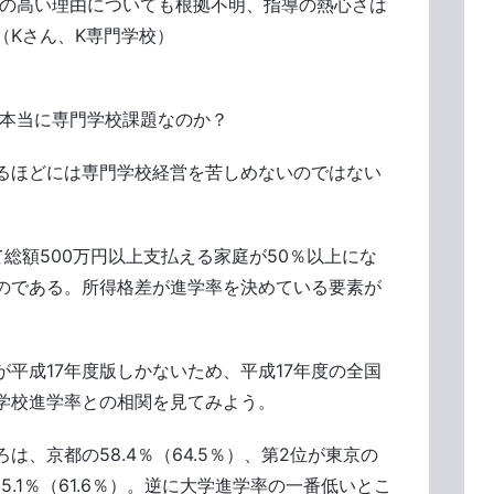
率の高い理由についても根拠不明、指導の熱心さは
（Kさん、K専門学校）
は本当に専門学校課題なのか？
るほどには専門学校経営を苦しめないのではない
総額500万円以上支払える家庭が50％以上にな
のである。所得格差が進学率を決めている要素が
平成17年度版しかないため、平成17年度の全国
学校進学率との相関を見てみよう。
は、京都の58.4％（64.5％）、第2位が東京の
の55.1％（61.6％）。逆に大学進学率の一番低いとこ