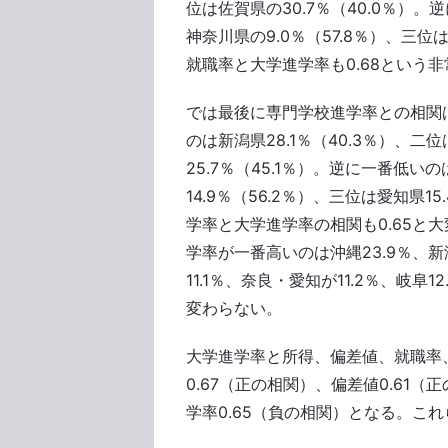
位は佐賀県の30.7％（40.0％）。
神奈川県の9.0％（57.8％）、三位
就職率と大学進学率も0.68という
では最後に専門学校進学率との相関
のは新潟県28.1％（40.3％）、二位
25.7％（45.1％）。逆に一番低いの
14.9％（56.2％）、三位は愛知県1
学率と大学進学率の相関も0.65と
学率が一番高いのは沖縄23.9％、新
11.1％、奈良・愛知が11.2％、岐
変わらない。
大学進学率と所得、偏差値、就職率
0.67（正の相関）、偏差値0.61
学率0.65（負の相関）となる。こ