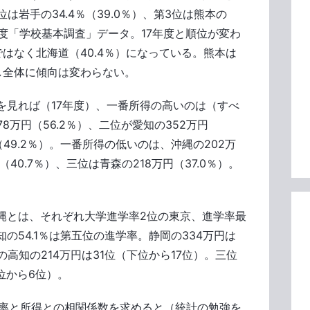
2位は岩手の34.4％（39.0％）、第3位は熊本の
20年度「学校基本調査」データ。17年度と順位が変わ
はなく北海道（40.4％）になっている。熊本は
し全体に傾向は変わらない。
を見れば（17年度）、一番所得の高いのは（すべ
8万円（56.2％）、二位が愛知の352万円
（49.2％）。一番所得の低いのは、沖縄の202万
（40.7％）、三位は青森の218万円（37.0％）。
縄とは、それぞれ大学進学率2位の東京、進学率最
の54.1％は第五位の進学率。静岡の334万円は
高知の214万円は31位（下位から17位）。三位
位から6位）。
学率と所得との相関係数を求めると（統計の勉強を