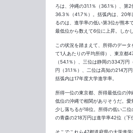
ろは、沖縄の31.1％（36.1％）、第
36.3％（41.7％）。括弧内は、
るのは、進学率の低い第3位が熊本で
最低位から数えて6位に上昇。しか
この状況を踏まえて、所得のデータ
て1人あたりの平均所得）、東京都47
（54.1％）、三位は静岡の334万円
円（31.1％）、二位は高知の214万円
括弧内は17年度大学進学率。
所得一位の東京都、所得最低位の沖
低位の沖縄で相関がありそうだ。愛知
少し落ちるが18位。所得の低い二位の
の青森の218万円は進学率42位（下
そこでこれら47都道府県の大学進