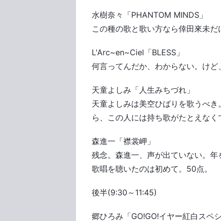
水樹奈々「PHANTOM MINDS」
この種の歌と歌い方なら倖田來未だ
L'Arc~en~Ciel「BLESS」
何言ってんだか、わからない。けど
天童よしみ「人生みちづれ」
天童よしみは美空ひばりを歌うべき
ら、この人には持ち歌がたとえなく
森進一「襟裳岬」
残念。森進一、声が出ていない。年
歌唱を聴いたのは初めて。50点。
後半(9:30～11:45)
郷ひろみ「GO!GO!イヤー紅白スペ