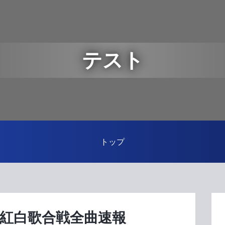
テスト
トップ
K紅白歌合戦全曲速報