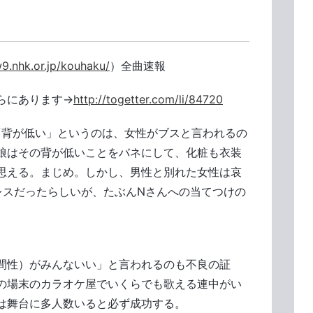
9.nhk.or.jp/kouhaku/
）全曲速報
らにあります→
http://togetter.com/li/84720
 男が「背が低い」というのは、女性がブスと言われるの
娘はその背が低いことをバネにして、化粧も衣装
思える。まじめ。しかし、男性と別れた女性は哀
レスだったらしいが、たぶんNさんへの当てつけの
間性）がみんないい」と言われるのも不良の証
の場末のカラオケ屋でいくらでも歌える連中がい
は舞台に多人数いると必ず成功する。