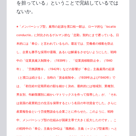
を担っている」ということで完結しているでは
ないか。
※「メンバーシップ型」雇用の起源を濱口桂一郞は、ローマ的な「locatio
conductio」に対比されるゲルマン的な「忠勤」契約にまで遡っている。日
本的には「奉公」と言われているもの。最近では、労働者の移動を防止
し、企業も勝手な採用や退職、あるいは解雇をさせないようにした、戦時
中の「従業員雇入制限令」（1939年）、「従業員移動防止令」（1940
年）、「労務調整令」（1942年）などの影響が「奉公」主義雇用の起源
（と濱口は続ける）。当時の「賃金統制令」（1939年および1940年）で
は、「初任給や定期昇給の額を細かく決め、最終的には地域別、業種別、
男女別、年齢階層別に細かいマトリックスを作って指導した」が、「それ
は皇国の産業戦士の生活を保障するという名目の年功賃金でした。さらに
産業報告会という労使懇談会も企業ごとに作らせた。このように、戦時
中、メンバーシップ型の仕組みが国家主導で大きく拡大したのです」。こ
の戦時中の「奉公」主義をGHQは「職務給」主義（＝ジョブ型雇用）へと