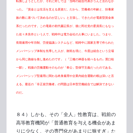
転換しようとしたが、それに対しては「当時の組合代表がうんと言わなか
った。『賃金とは生活を支える原資だ。だから、労働者の年齢と、扶養家
族の数に基づいて決めるのが正しい』と主張し、できたのが電産型賃金体
系だったのです。この電産の初代書記長が、後に民社党の委員長にもなっ
た佐々木良作という人で、戦時中は電力会社の人事にいました。つまり、
長期雇用や年功制、労使協議システムなど、戦時中に国家主導で作られた
メンバーシップ体制を先導した人が、敗戦を境に、今度は組合という立場
から同じ路線を推し進めたのです」（『三種の神器を統べるもの』濱口桂
一郞）。戦後の労働運動そのものが「奉公」型保守主義だったのである。
メンバーシップ型雇用に関わる終身雇用や企業内組合運動の根は深いと言
える。最近の「非正規労働者」の問題は日本型労働組合では解決できない
のだ。
８４）しかも、その「全人」性教育は、戦前の
高等教育機関が「普通教育を与える機会があま
りに少なく、その専門化があまりに狭すぎ」た