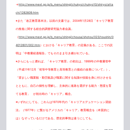
→
http://www.mext.go.jp/b_menu/shingi/chukyo/chukyo10/shiryo/atta
ch/1282609.htm
※また「改正教育基本法」以前の文書では、2004年1月28日「キャリア教育
の推進に関する総合的調査研究協力者会議」
（
http://www.mext.go.jp/b_menu/shingi/chousa/shotou/023/toushin/0
4012801/002.htm
）における「キャリア教育」の定義がある。ここでの説
明は「中教審経過報告」でもそのまま引き継がれている。
※さらにもっと遡れば、「キャリア教育」の初出は、1999年の中教審答申
（平成11年12月「初等中等教育と高等教育との接続の改善について」）。
「望ましい職業観・勤労観及び職業に関する知識や技能を身に付けさせる
とともに、自己の個性を理解し、主体的に進路を選択する能力・態度を育
てる教育」 が初出時の「キャリア」概念。
※いずれにしても、これらは1970年代の「キャリアエデュケーション奨励
法」（1977年）に繋がるアメリカの「キャリア」教育概念を（本質的に
は）なぞっているだけである。歴史的事情は違うにしても。