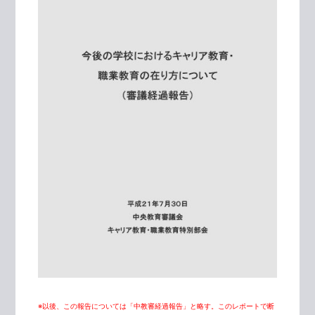
※以後、この報告については「中教審経過報告」と略す。このレポートで断