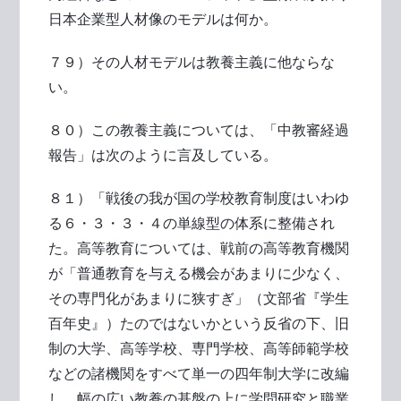
日本企業型人材像のモデルは何か。
７９）その人材モデルは教養主義に他ならな
い。
８０）この教養主義については、「中教審経過
報告」は次のように言及している。
８１）「戦後の我が国の学校教育制度はいわゆ
る６・３・３・４の単線型の体系に整備され
た。高等教育については、戦前の高等教育機関
が「普通教育を与える機会があまりに少なく、
その専門化があまりに狭すぎ」（文部省『学生
百年史』）たのではないかという反省の下、旧
制の大学、高等学校、専門学校、高等師範学校
などの諸機関をすべて単一の四年制大学に改編
し、幅の広い教養の基盤の上に学問研究と職業