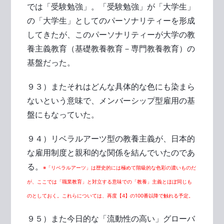
では「受験勉強」。「受験勉強」が「大学生」
の「大学生」としてのパーソナリティーを形成
してきたが、このパーソナリティーが大学の教
養主義教育（基礎教養教育－専門教養教育）の
基盤だった。
９３）またそれはどんな具体的な色にも染まら
ないという意味で、メンバーシップ型雇用の基
盤にもなっていた。
９４）リベラルアーツ型の教養主義が、日本的
な雇用制度と親和的な関係を結んでいたのであ
る。
※「リベラルアーツ」は歴史的には極めて階級的な色彩の濃いものだ
が、ここでは「職業教育」と対立する意味での「教養」主義とほぼ同じも
のとしておく。これらについては、再度【4】の100番以降で触れる予定。
９５）また今日的な「流動性の高い」グローバ