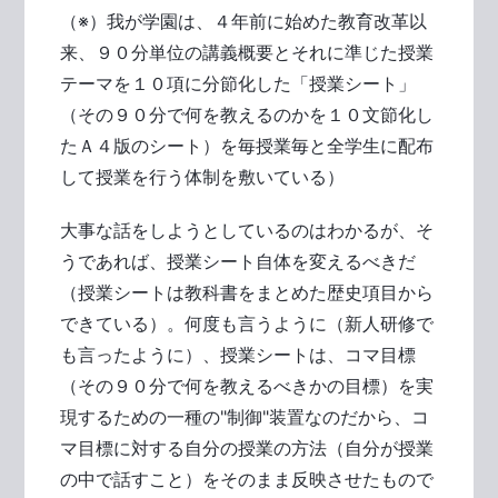
（※）我が学園は、４年前に始めた教育改革以
来、９０分単位の講義概要とそれに準じた授業
テーマを１０項に分節化した「授業シート」
（その９０分で何を教えるのかを１０文節化し
たＡ４版のシート）を毎授業毎と全学生に配布
して授業を行う体制を敷いている）
大事な話をしようとしているのはわかるが、そ
うであれば、授業シート自体を変えるべきだ
（授業シートは教科書をまとめた歴史項目から
できている）。何度も言うように（新人研修で
も言ったように）、授業シートは、コマ目標
（その９０分で何を教えるべきかの目標）を実
現するための一種の"制御"装置なのだから、コ
マ目標に対する自分の授業の方法（自分が授業
の中で話すこと）をそのまま反映させたもので