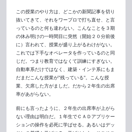
この授業のやり方は、どこかの新聞記事を切り
抜いてきて、それをワープロで打ち直せ、と言
っているのと何も違わない。こんなことを３期
の休み明けの一時間目に突然（開始２０分前後
に）言われて、授業が盛り上がるわけがない。
これでは下手なオペレータを作っているのと同
じだ。つまり教育ではなくて訓練にすぎない。
自動車系だけではなく、建築・インテ系にもま
だまだこんな授業が"残っている"。こんな授
業、欠席した方がましだ。だから２年生の出席
率があがらない。
前にも言ったように、２年生の出席率が上がら
ない理由は明白だ。１年生でＣＡＤアプリケー
ションの操作を必死に学ばせる。あるいはデッ