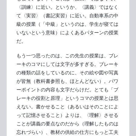
〈訓練〉に近い。というか、〈講義〉ではなく
て〈実習〉（書記実習）に近い。自動車系の中
級の授業（「中級」というのは、学生が寝ては
いないという意味）によくあるパターンの授業
だ。
もう一つ思ったのは、この先生の授業は、ブレ
ーキのコマにしては文字が多すぎる。ブレーキ
の種類の話をしているのに、その絵や図や写真
が皆無（教科書参照も、ほとんどない）。パワ
ーポイントの内容も文字だらけだ。とても「ブ
レーキの役割と原理」というコマの授業とは思
えない。書かせること（あるいはそのことによ
って記憶させること）よりは、〈理解〉させる
ことが講義の要点なのだから（理解したものは
忘れづらい）、教材の供給の仕方にもっと工夫