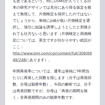
も悪であるという、特にOSMSが入ってくる日
本の研究デザインでは充分にあり得る仮定を敢
えて無視して、片側検定を採択したのではない
でしょうから、単純にp値が低い片側検定を選
択し、強引に結論を誘導しようとしたと邪推さ
れても仕方ないと思います（片側検定と両側検
定については、英文ですが分かりやすい総説が
ここ：
http://www.bmj.com/cgi/content/full/309/69
49/248
にあります）。
年間再発率については、通常は単純に1年間当
たりに再発した回数を指します（分子は再発回
数、分母は観察年数）。今回の解析では、分子
は再発回数ですが、分母は「再発の期間を除
く」非再発期間のみの観察年数です。