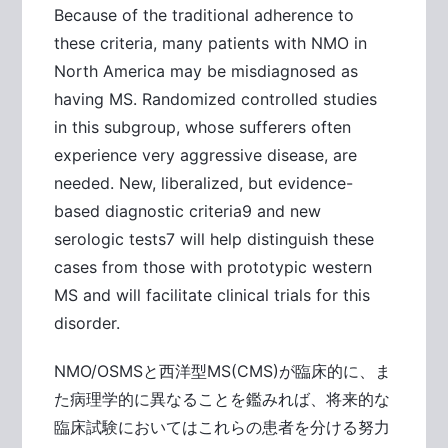
Because of the traditional adherence to
these criteria, many patients with NMO in
North America may be misdiagnosed as
having MS. Randomized controlled studies
in this subgroup, whose sufferers often
experience very aggressive disease, are
needed. New, liberalized, but evidence-
based diagnostic criteria9 and new
serologic tests7 will help distinguish these
cases from those with prototypic western
MS and will facilitate clinical trials for this
disorder.
NMO/OSMSと西洋型MS(CMS)が臨床的に、ま
た病理学的に異なることを鑑みれば、将来的な
臨床試験においてはこれらの患者を分ける努力