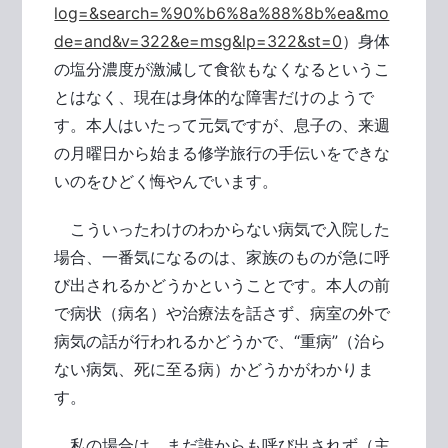
log=&search=%90%b6%8a%88%8b%ea&mo
de=and&v=322&e=msg&lp=322&st=0
）身体
の塩分濃度が激減して食欲もなくなるというこ
とはなく、現在は身体的な障害だけのようで
す。本人はいたって元気ですが、息子の、来週
の月曜日から始まる修学旅行の手伝いをできな
いのをひどく悔やんでいます。
こういったわけのわからない病気で入院した
場合、一番気になるのは、家族のものが急に呼
び出されるかどうかということです。本人の前
で病状（病名）や治療法を話さず、病室の外で
病気の話が行われるかどうかで、“重病”（治ら
ない病気、死に至る病）かどうかがわかりま
す。
私の場合は、まだ誰からも呼び出されず（主