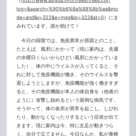
（
http://www.ashida.info/trees/trees.cgi?
log=&search=%90%b6%8a%88%8b%ea&mo
de=and&v=322&e=msg&lp=322&st=0
）にま
みれています。誰か助けて！
今日の段階では、免疫異常が原因とのこと。
たとえば、風邪にかかって（現に家内は、先週
の水曜日くらいからひどい風邪にかかっていま
した）、体の中にウイルスが入ってくると、そ
れに対して免疫機能が働き、そのウイルスを撃
退しようとしますが、免疫機能が強く働きすぎ
ると、その免疫機能が本人の体自身を（他者の
ように）攻撃し始めるという面倒な病気です。
そうやって、体の各所が異常を起こし、しびれ
たり、動かなくなったりするという症状が出て
きます。現に家内は今、特に左足が動きつら
く、自分で立てません。今日なんか、私が車椅