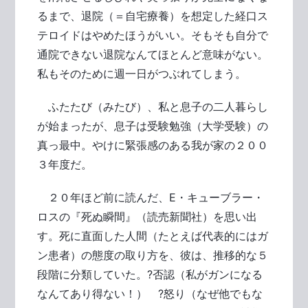
るまで、退院（＝自宅療養）を想定した経口ス
テロイドはやめたほうがいい。そもそも自分で
通院できない退院なんてほとんど意味がない。
私もそのために週一日がつぶれてしまう。
ふたたび（みたび）、私と息子の二人暮らし
が始まったが、息子は受験勉強（大学受験）の
真っ最中。やけに緊張感のある我が家の２００
３年度だ。
２０年ほど前に読んだ、E・キューブラー・
ロスの『死ぬ瞬間』（読売新聞社）を思い出
す。死に直面した人間（たとえば代表的にはガ
ン患者）の態度の取り方を、彼は、推移的な５
段階に分類していた。?否認（私がガンになる
なんてあり得ない！） ?怒り（なぜ他でもな