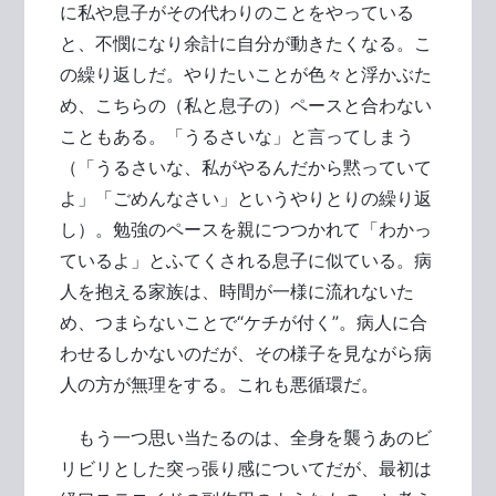
に私や息子がその代わりのことをやっている
と、不憫になり余計に自分が動きたくなる。こ
の繰り返しだ。やりたいことが色々と浮かぶた
め、こちらの（私と息子の）ペースと合わない
こともある。「うるさいな」と言ってしまう
（「うるさいな、私がやるんだから黙っていて
よ」「ごめんなさい」というやりとりの繰り返
し）。勉強のペースを親につつかれて「わかっ
ているよ」とふてくされる息子に似ている。病
人を抱える家族は、時間が一様に流れないた
め、つまらないことで“ケチが付く”。病人に合
わせるしかないのだが、その様子を見ながら病
人の方が無理をする。これも悪循環だ。
もう一つ思い当たるのは、全身を襲うあのビ
リビリとした突っ張り感についてだが、最初は