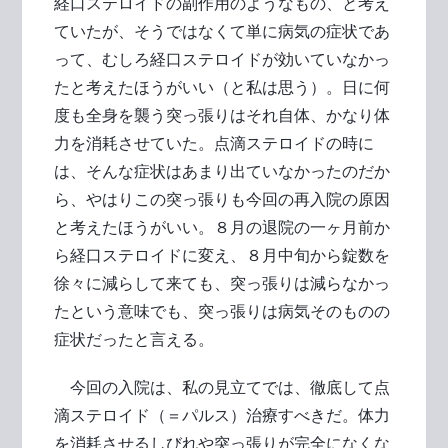
経口ステロイドの副作用のようなもの、と考え
ていたが、そうではなくて単に病気の症状であ
って、むしろ経口ステロイドが効いていなかっ
たと考えたほうがいい（と私は思う）。日に何
度も全身を襲う突っ張りはそれ自体、かなり体
力を消耗させていた。点滴ステロイドの時に
は、そんな症状はあまり出ていなかったのだか
ら、やはりこの突っ張りも今回の再入院の原因
と考えたほうがいい。８月の退院の一ヶ月前か
ら経口ステロイドに変え、８月中旬から錠数を
徐々に減らして来ても、突っ張りは減らなかっ
たという意味でも、突っ張りは病気そのものの
症状だったと言える。
今回の入院は、私の見立てでは、徹底して点
滴ステロイド（＝パルス）治療すべきだ。体力
を消耗させるしびれや突っ張りが完全になくな