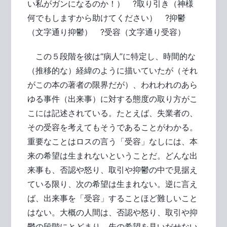
い私がガンになるのか！） ?取り引き（神様
何でもしますから助けてください） ?抑鬱
（文字通り抑鬱） ?受容（文字通り受容）
この５段階を彼は“病人”に特定し、時間的な
（推移的な）経緯のように描いていたが（それ
がこの本の著者の限界だが）、われわれのあら
ゆる事件（出来事）に対する態度の取り方がこ
こには記述されている。たとえば、失業者の、
その受容を考えてもそうであることがわかる。
重要なことはロスの言う「受容」なしには、本
来の希望は生まれないということだ。どんな出
来事も、否認や怒り、取引や抑鬱の中で見据え
ている限り、次の希望は生まれない。逆に言え
ば、出来事を「受容」することほど難しいこと
はない。大概の人間は、否認や怒り、取引や抑
鬱の段階にとどまり、先の希望を見いだせない