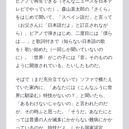
ピアノで再生できる（そんなニュースを日本テ
レビでやっていた）。森山直太郎の『さくら』
をはじめて聞いて、「スペイン語だ」と言って
（お父さんに「日本語だよ」と訂正されなが
ら）、ピアノで弾きはじめ、二度目には「僕ら
は … 」と歌詞付きで（知らない日本語の歌
を）歌い始めた（一回しか聞いていないの
に）。〈世界〉がこの子には『音』そのものの
ように開放されている。たいしたものだ。
そばで（まだ充分立てないで）ソファで横たえ
ていた家内に、「あなたには（こんなふうに世
界に馴染む）特技がないの？」と聞いたら、
「あるわけないじゃないの」と言われたのだ
が、その時ふと思った。「そうだ。あなたにと
っては普通の人が滅多にかからない難病にかか
っているのが、特技だよ。しかも国家認定