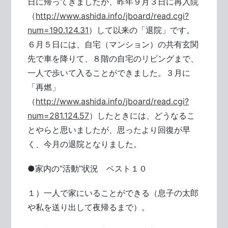
日に帰ってきましたが、昨年９月３日に再入院
（
http://www.ashida.info/jboard/read.cgi?
num=190.124.31
）して以来の「退院」です。
６月５日には、自宅（マンション）の共有玄関
先で車を降りて、８階の自宅のリビングまで、
一人で歩いて入ることができました。３月に
「再燃」
（
http://www.ashida.info/jboard/read.cgi?
num=281.124.57
）したときには、どうなるこ
とやらと思いましたが、思ったより回復が早
く、今月の退院となりました。
●家内の“活動”状況 ベスト１０
１）一人で家にいることができる（息子の太郎
や私を送り出して夜帰るまで）。