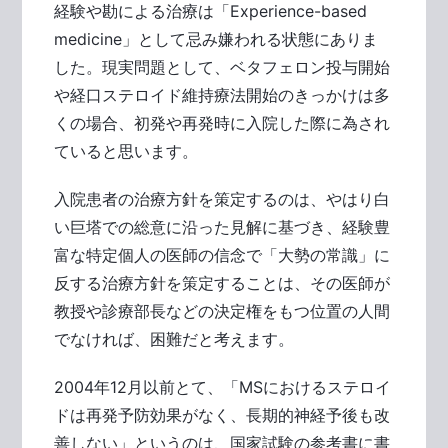
経験や勘による治療は「Experience-based
medicine」として忌み嫌われる状態にありま
した。現実問題として、ベタフェロン投与開始
や経口ステロイド維持療法開始のきっかけは多
くの場合、初発や再発時に入院した際に為され
ていると思います。
入院患者の治療方針を策定するのは、やはり白
い巨塔での総意に沿った見解に基づき、経験豊
富な特定個人の医師の信念で「大勢の常識」に
反する治療方針を策定することは、その医師が
教授や診療部長などの決定権をもつ位置の人間
でなければ、困難だと考えます。
2004年12月以前とて、「MSにおけるステロイ
ドは再発予防効果がなく、長期的神経予後も改
善しない」というのは、国家試験の参考書に書