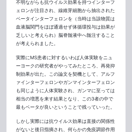
不明ながらも抗ウイルス効果を持つインターフ
ェロンが注目され、線維芽細胞から抽出された
ベータインターフェロンを（当時は当該物質は
血液脳関門をほぼ通過せず体循環投与は効果が
乏しいと考えられ）脳脊髄液中へ髄注すること
が考えられました。
実際にMS患者に対するいわば人体実験をニュ
ーヨークの研究者がやってみたところ、再発抑
制効果が出た。この論文を契機として、アルフ
ァインターフェロンやガンマインターフェロン
も同じように人体実験され、ガンマに至っては
相当の増悪を来す結果となり、この3者の中で
最もベータが良いということで残っていった。
しかし実際には抗ウイルス効果は直接の関係性
がないと後日指摘され、何らかの免疫調節作用