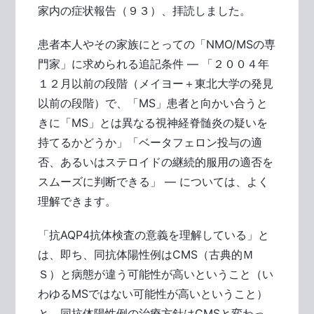
家内の症状報告（９３）、拝読しました。
患者本人やその家族にとっての「NMO/MSの専
門家」に求められる追記条件 ― 「２００４年
１２月以前の段階（メイヨー＋東北大学の発見
以前の段階）で、「MS」患者と向かい合うと
きに「MS」とは異なる視神経脊髄炎の疑いを
持てるかどうか」「ベータフェロン投与の適
否、あるいはステロイドの継続的服用の適否を
スムーズに判断できる」 ― については、よく
理解できます。
「抗AQP4抗体検査の意義を理解している」と
は、即ち、同抗体陽性例はCMS（古典的Ｍ
Ｓ）と病態が違う可能性が高いということ（い
わゆるMSではない可能性が高いということ）
と、同抗体陽性例の治療方針はCMSと変わっ