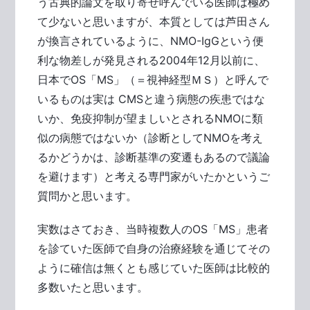
う古典的論文を取り寄せ呼んでいる医師は極め
て少ないと思いますが、本質としては芦田さん
が換言されているように、NMO-IgGという便
利な物差しが発見される2004年12月以前に、
日本でOS「MS」（＝視神経型ＭＳ）と呼んで
いるものは実は CMSと違う病態の疾患ではな
いか、免疫抑制が望ましいとされるNMOに類
似の病態ではないか（診断としてNMOを考え
るかどうかは、診断基準の変遷もあるので議論
を避けます）と考える専門家がいたかというご
質問かと思います。
実数はさておき、当時複数人のOS「MS」患者
を診ていた医師で自身の治療経験を通じてその
ように確信は無くとも感じていた医師は比較的
多数いたと思います。