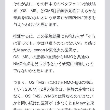
それが故に、かの日本でのベタフェロン治験結
果（OS「MS」とCMSは治療反応性に明らかな
差異を認めないという結果）が国内外に驚きを
与えたわけだと思います。
推測するに、この治験結果にも拘わらず「そう
は言っても、やはり違うのではないか」と感じ
たMayoのLennonや東北大の医師が、
OS「MS」の患者の血清からNMOと共通の
NMO-IgGを見つけるという研究に到達したの
ではないかと思います。
つまり、OS「MS」におけるNMO-IgGの検出
という2004年12月の論文は、偶然の産物では
なく、OS「MS」がMSとは異なるのではない
かと問い続けた医師が（少なくともMayoと東
北大には）いたということの表れではなかろう