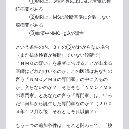
①MRI上、3椎体長以上に及ぶ脊髄の連
続病変がある
②MRI上、MSの診断基準に合致しない
脳病変がある
③血清中NMO-IgGが陽性
という条件の内、３）の③がわからない場合
（まだ抗体検査が展開していない段階で）、
「ＮＭＯの疑い」を患者に告げることが出来る
医師はどれだけいるのか。この医師はあなたの
言う「ＮＭＯ／ＭＳの専門家」の中に入るの
か、入らないのか？ そもそも「ＮＭＯ／ＭＳ
の専門家」とあなたの言う「専門家」は、いっ
たい何年から誕生した専門家なのか？（２００
４年１２月以後、それともそれ以前？）
もう一つの追加条件は、それと関わって、「検