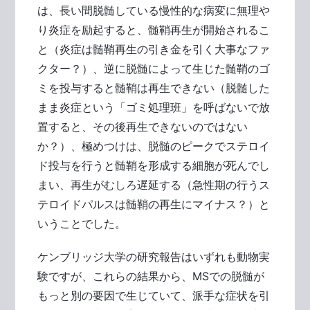
は、長い間脱髄している慢性的な病変に無理や
り炎症を励起すると、髄鞘再生が開始されるこ
と（炎症は髄鞘再生の引き金を引く大事なファ
クター？）、逆に脱髄によって生じた髄鞘のゴ
ミを投与すると髄鞘は再生できない（脱髄した
まま炎症という「ゴミ処理班」を呼ばないで放
置すると、その後再生できないのではない
か？）、極めつけは、脱髄のピークでステロイ
ド投与を行うと髄鞘を形成する細胞が死んでし
まい、再生がむしろ遅延する（急性期の行うス
テロイドパルスは髄鞘の再生にマイナス？）と
いうことでした。
ケンブリッジ大学の研究報告はいずれも動物実
験ですが、これらの結果から、MSでの脱髄が
もっと別の要因で生じていて、派手な症状を引