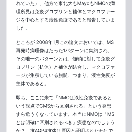
れていた）、他方で東北大もMayoもNMOの病
理所見は免疫グロブリンと補体とマクロファー
ジを中心とする液性免疫であると報告していま
した。
ところが 2008年1月この論文においては、MS
再発時病理像はたった1パターンに集約され、
その唯一のパターンとは、髄鞘に対して免疫グ
ロブリン（抗体）と補体が結合し、マクロファ
ージが集積している脱髄、つまり、液性免疫が
主体であると。
即ち、ここに来て「NMOは液性免疫であると
いう観点でCMSから区別される」という発想
すら危うくなっています。本当にNMOは「MS
とは明確に区別されるべき」疾患なのでしょう
か？ 抗AQP4抗体は原因と証明されたわけで