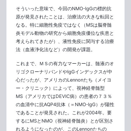
そういった意味で、今回のNMO-IgGの標的抗
原が発見されたことは、治療法の大きな転回と
なる。特に細胞性免疫ではなく（MSは脳脊髄
炎モデル動物の研究から細胞免疫優位な疾患と
考えられてきたが）、液性免疫に関与する治療
法（血液浄化法など）の開発が課題。
これまで、ＭＳの有力なマーカーは、髄液のオ
リゴクローナリバンドやIgGインデックスが中
心だったが、アメリカのLennonたち（メイヨ
ー・クリニック）によって、視神経脊髄型
MS（アメリカではDEVIC病）の患者の７３％
の血清中に抗AQP4抗体（＝NMO-IgG）が陽性
であることが発見された。これが2004年。要
するにMSとNMO（視神経脊髄炎）とが区別さ
れるようになったのが、このLennonたちの