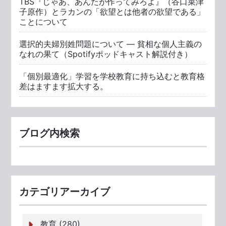
TBS『じゃあ、あんたが作ってみろよ』（谷口菜津
子原作）とラカンの「欲望とは他者の欲望である」
ことについて
選択的夫婦別姓問題について ― 貧相な個人主義の
なれの果て（Spotifyポッドキャスト解説付き）
「個別最適化」学習を学校教育に持ち込むと教育格
差はますます拡大する。
ブログ内検索
カテゴリアーカイブ
教育 (280)