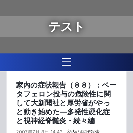
テスト
家内の症状報告（８８）：ベー
タフェロン投与の危険性に関
して大新聞社と厚労省がやっ
と動き始めた―多発性硬化症
と視神経脊髄炎・続々編
2007年7月 8日 14:43
家内の症状報告