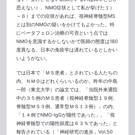
思えない）、NMO症状として私が挙げた１）
～６）までの症状があれば、視神経脊髄型MS
とは別のNMOの疑いをかけてもよかった。特
にベータフェロン治療の可否という点では
NMOを意識するかしないかで医師の態度は180
度異なる。日本の免疫学は遅れているとしかい
いようがない。
では日本で「ＭＳ患者」とされている人たちの
内、ＮＭＯはどれくらいいるのか。昨年の中島
一郎（東北大学）の論文では、「当院外来通院
中の３５例のＭＳ患者（視神経脊髄型１９例、
脊髄型ＭＳ３例、通常型ＭＳ１３例）」の内、
「１４例でNMO-IgGが陽性であった」。「視
神経脊髄型での陽性頻度は６３％であった」と
報告されている（「神経研究の進歩」Vol.50