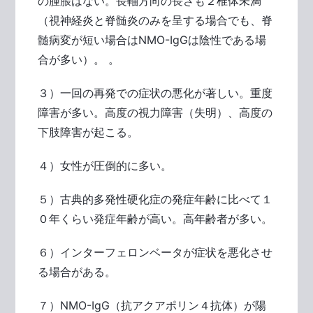
の腫脹はない。長軸方向の長さも２椎体未満
（視神経炎と脊髄炎のみを呈する場合でも、脊
髄病変が短い場合はNMO-IgGは陰性である場
合が多い）。 。
３）一回の再発での症状の悪化が著しい。重度
障害が多い。高度の視力障害（失明）、高度の
下肢障害が起こる。
４）女性が圧倒的に多い。
５）古典的多発性硬化症の発症年齢に比べて１
０年くらい発症年齢が高い。高年齢者が多い。
６）インターフェロンベータが症状を悪化させ
る場合がある。
７）NMO-IgG（抗アクアポリン４抗体）が陽