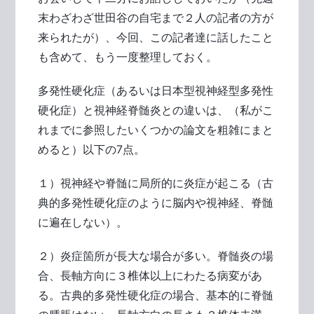
末わざわざ世田谷の自宅まで２人の記者の方が
来られたが）、今回、この記者達に話したこと
も含めて、もう一度整理しておく。
多発性硬化症（あるいは日本型視神経型多発性
硬化症）と視神経脊髄炎との違いは、（私がこ
れまでに参照したいくつかの論文を粗雑にまと
めると）以下の7点。
１）視神経や脊髄に局所的に炎症が起こる（古
典的多発性硬化症のように脳内や視神経、脊髄
に遍在しない）。
２）炎症箇所が長大な場合が多い。脊髄炎の場
合、長軸方向に３椎体以上にわたる病変があ
る。古典的多発性硬化症の場合、基本的に脊髄