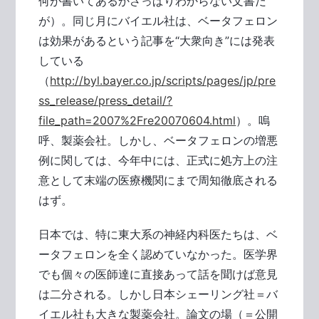
何が書いてあるかさっぱりわからない文書だ
が）。同じ月にバイエル社は、ベータフェロン
は効果があるという記事を“大衆向き”には発表
している
（
http://byl.bayer.co.jp/scripts/pages/jp/pre
ss_release/press_detail/?
file_path=2007%2Fre20070604.html
）。嗚
呼、製薬会社。しかし、ベータフェロンの増悪
例に関しては、今年中には、正式に処方上の注
意として末端の医療機関にまで周知徹底される
はず。
日本では、特に東大系の神経内科医たちは、ベ
ータフェロンを全く認めていなかった。医学界
でも個々の医師達に直接あって話を聞けば意見
は二分される。しかし日本シェーリング社＝バ
イエル社も大きな製薬会社。論文の場（＝公開