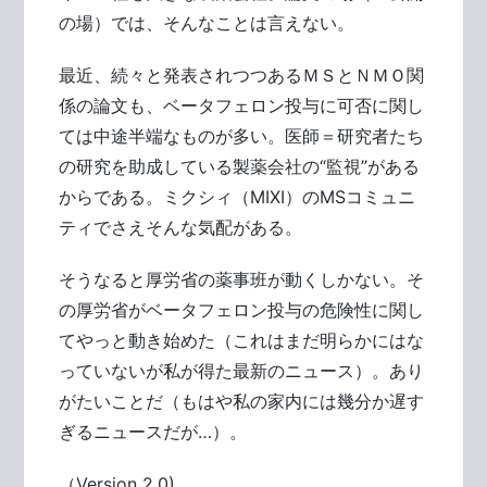
の場）では、そんなことは言えない。
最近、続々と発表されつつあるＭＳとＮＭＯ関
係の論文も、ベータフェロン投与に可否に関し
ては中途半端なものが多い。医師＝研究者たち
の研究を助成している製薬会社の“監視”がある
からである。ミクシィ（MIXI）のMSコミュニ
ティでさえそんな気配がある。
そうなると厚労省の薬事班が動くしかない。そ
の厚労省がベータフェロン投与の危険性に関し
てやっと動き始めた（これはまだ明らかにはな
っていないが私が得た最新のニュース）。あり
がたいことだ（もはや私の家内には幾分か遅す
ぎるニュースだが…）。
（Version 2.0)