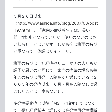
３月２６日以来
（
http://www.ashida.info/blog/2007/03/post
_197.html
）、「家内の症状報告」は、長い
間、“休刊”となっていたが、便りのないのは良
い知らせ、とはいかず、しかも今は梅雨の時期
と重なって、体調はサイテーだ。
梅雨の時期は、神経痛やリューマチの人たちが
調子が悪いのと同じで、家内の病気の場合も毎
年この時期は再発＝入院をくり返している（２
００３年の発症以来、６月７月を入院なしに過
ごしたことは一度もない）。
多発性硬化症（以後「MS」と略す）ではなく
て、視神経脊髄炎（詳しくは突発性再発性横断