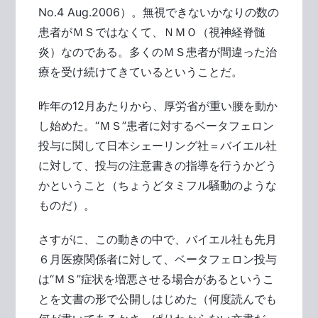
No.4 Aug.2006）。無視できないかなりの数の
患者がＭＳではなくて、ＮＭＯ（視神経脊髄
炎）なのである。多くのＭＳ患者が間違った治
療を受け続けてきているということだ。
昨年の12月あたりから、厚労省が重い腰を動か
し始めた。“ＭＳ”患者に対するベータフェロン
投与に関して日本シェーリング社＝バイエル社
に対して、投与の注意書きの指導を行うかどう
かということ（ちょうどタミフル騒動のような
ものだ）。
さすがに、この動きの中で、バイエル社も先月
６月医療関係者に対して、ベータフェロン投与
は“ＭＳ”症状を増悪させる場合があるというこ
とを文書の形で公開しはじめた（何度読んでも