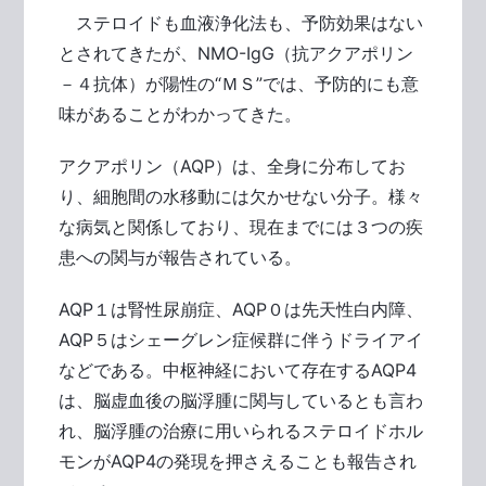
ステロイドも血液浄化法も、予防効果はない
とされてきたが、NMO-IgG（抗アクアポリン
－４抗体）が陽性の“ＭＳ”では、予防的にも意
味があることがわかってきた。
アクアポリン（AQP）は、全身に分布してお
り、細胞間の水移動には欠かせない分子。様々
な病気と関係しており、現在までには３つの疾
患への関与が報告されている。
AQP１は腎性尿崩症、AQP０は先天性白内障、
AQP５はシェーグレン症候群に伴うドライアイ
などである。中枢神経において存在するAQP4
は、脳虚血後の脳浮腫に関与しているとも言わ
れ、脳浮腫の治療に用いられるステロイドホル
モンがAQP4の発現を押さえることも報告され