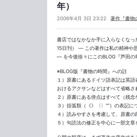
年）
2006年4月 3日 23:22
著作『書物
書店ではなかなか手に入らなくなった
15日刊） ― この著作は私の精神
― を今後徐々にこのBLOG『芦田
※BLOG版『書物の時間』への註
１）原書にあるドイツ語表記は英語
おけるアクサンなどはすべて省略さ
２）原書にある傍点はすべて（残念
３）括弧類（《》〈〉“”）の表記
４）読みやすさを考慮して、原書の
５）句読法の修正を中心に一部文章