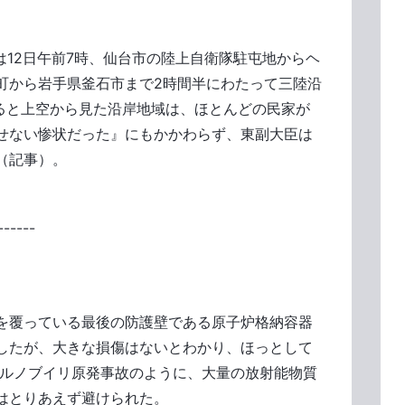
」
は12日午前7時、仙台市の陸上自衛隊駐屯地からヘ
町から岩手県釜石市まで2時間半にわたって三陸沿
ると上空から見た沿岸地域は、ほとんどの民家が
せない惨状だった』にもかかわらず、東副大臣は
（記事）。
------
を覆っている最後の防護壁である原子炉格納容器
したが、大きな損傷はないとわかり、ほっとして
ェルノブイリ原発事故のように、大量の放射能物質
はとりあえず避けられた。