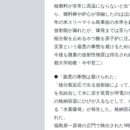
核燃料が非常に高温にならないと出
ら、燃料棒や炉心が溶融したのはほぼ
年の米スリーマイル島事故の水準を
放射能が漏れたが、爆発までは至ら
核分裂を止めるホウ酸を原子炉に注
災害という最悪の事態を避けるため
今後も微量の放射性物質は排出され
都大学助教・今中哲二）
●「最悪の事態は避けられた」
「核分裂反応で出る放射線によって
を先結合して水に戻す装置が停電の
の格納容器にひびが入るなどして、
る『水素爆発』が発生した。格納容
れた。
福島第一原発の正門で検出された1時