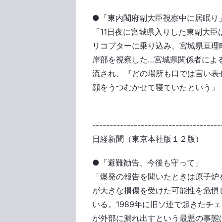
●「東内閣府副大臣視察中に居眠り
「11日夜に宮城県入りした東副大臣
リコプターに乗り込み、宮城県亘理
岸部を視察した…宮城県関係者によ
流され、『どの場所も口では言い表
顔をうつむかせて寝ていたという」
-------------------------------------
日経新聞（東京本社版１２版）
●「避難勧告、今後も守って」
「爆発の報告を聞いたときは原子炉
が大きな損傷を受けた可能性を危惧
いる。1989年に旧ソ連で起きたチ
が外部に漏れ出すという最悪の事態