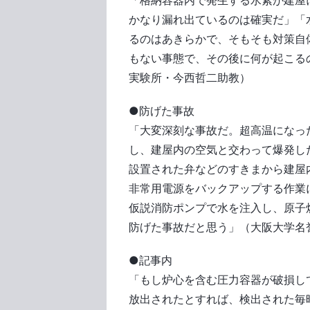
「格納容器内で発生する水素が建屋
かなり漏れ出ているのは確実だ」「
るのはあきらかで、そもそも対策自
もない事態で、その後に何が起こる
実験所・今西哲二助教）
●防げた事故
「大変深刻な事故だ。超高温になっ
し、建屋内の空気と交わって爆発し
設置された弁などのすきまから建屋
非常用電源をバックアップする作業
仮説消防ポンプで水を注入し、原子
防げた事故だと思う」（大阪大学名
●記事内
「もし炉心を含む圧力容器が破損し
放出されたとすれば、検出された毎時