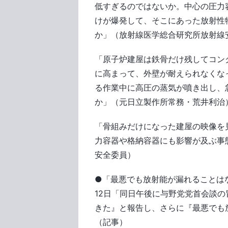
低すぎるのではないか。中心の圧力
けが爆発して、そこにあった放射性
か」（放射線医学総合研究所放射線
「原子炉建屋は鉄骨だけ残してコン
に高まって、外壁が耐えられなくな
る作業中に高圧の蒸気が噴き出し、
か」（元日立製作所常務・荒井利治
「骨組みだけになった建屋の映像を
力容器や格納容器にも影響が及ぶ事
安全委員）
●「最悪でも放射能が漏れることは
12日「同日午後に与野党党首会談
きた』と報告し、さらに『最悪でも
（記事）