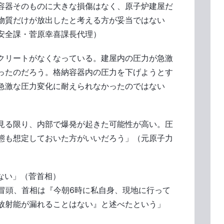
容器そのものに大きな損傷はなく、原子炉建屋だ
物質だけが放出したと考える方が妥当ではない
安全課・菅原幸喜課長代理）
クリートがなくなっている。建屋内の圧力が急激
ったのだろう。格納容器内の圧力を下げようとす
急激な圧力変化に耐えられなかったのではない
）
見る限り、内部で爆発が起きた可能性が高い。圧
態も想定しておいた方がいいだろう」（元原子力
ない」（菅首相）
の冒頭、首相は『今朝6時に私自身、現地に行って
放射能が漏れることはない』と述べたという」