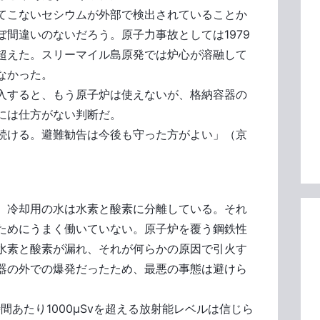
てこないセシウムが外部で検出されていることか
間違いのないだろう。原子力事故としては1979
超えた。スリーマイル島原発では炉心が溶融して
なかった。
入すると、もう原子炉は使えないが、格納容器の
には仕方がない判断だ。
続ける。避難勧告は今後も守った方がよい」（京
、冷却用の水は水素と酸素に分離している。それ
ためにうまく働いていない。原子炉を覆う鋼鉄性
水素と酸素が漏れ、それが何らかの原因で引火す
器の外での爆発だったため、最悪の事態は避けら
間あたり1000μSvを超える放射能レベルは信じら