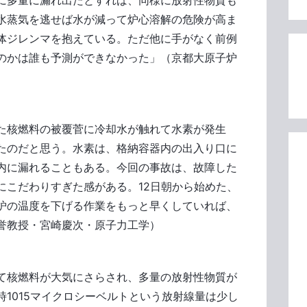
に多量に漏れ出たとすれば、同様に放射性物質も
水蒸気を逃せば水が減って炉心溶解の危険が高ま
体ジレンマを抱えている。ただ他に手がなく前例
のかは誰も予測ができなかった」（京都大原子炉
た核燃料の被覆菅に冷却水が触れて水素が発生
たのだと思う。水素は、格納容器内の出入り口に
内に漏れることもある。今回の事故は、故障した
にこだわりすぎた感がある。12日朝から始めた、
炉の温度を下げる作業をもっと早くしていれば、
誉教授・宮崎慶次・原子力工学）
て核燃料が大気にさらされ、多量の放射性物質が
1015マイクロシーベルトという放射線量は少し