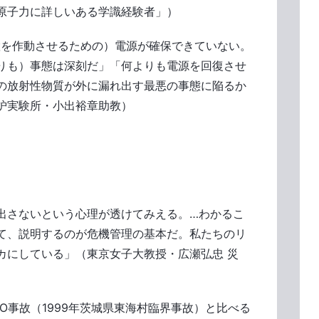
原子力に詳しいある学識経験者」）
置を作動させるための）電源が確保できていない。
りも）事態は深刻だ」「何よりも電源を回復させ
の放射性物質が外に漏れ出す最悪の事態に陥るか
炉実験所・小出裕章助教）
出さないという心理が透けてみえる。…わかるこ
て、説明するのが危機管理の基本だ。私たちのリ
カにしている」（東京女子大教授・広瀬弘忠 災
O事故（1999年茨城県東海村臨界事故）と比べる