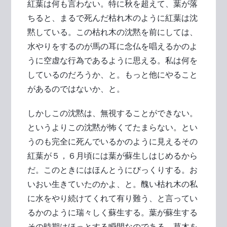
紅葉は何も言わない。特に秋を超えて、葉が落
ちると、まるで死んだ枯れ木のように紅葉は沈
黙している。この枯れ木の沈黙を前にしては、
水やりをするのが馬の耳に念仏を唱えるかのよ
うに空虚な行為であるように思える。私は何を
しているのだろうか、と。もっと他にやること
があるのではないか、と。
しかしこの沈黙は、無視することができない。
というよりこの沈黙が怖くてたまらない。とい
うのも完全に死んでいるかのように見えるその
紅葉が５，６月頃には葉が蘇生しはじめるから
だ。このときにはほんとうにびっくりする。お
いおい生きていたのかよ、と。醜い枯れ木の私
に水をやり続けてくれて有り難う、と言ってい
るかのように瑞々しく蘇生する。葉が蘇生する
その時期はほっとする瞬間なのである。草木を