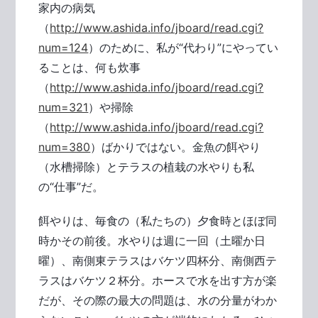
家内の病気
（
http://www.ashida.info/jboard/read.cgi?
num=124
）のために、私が“代わり”にやってい
ることは、何も炊事
（
http://www.ashida.info/jboard/read.cgi?
num=321
）や掃除
（
http://www.ashida.info/jboard/read.cgi?
num=380
）ばかりではない。金魚の餌やり
（水槽掃除）とテラスの植栽の水やりも私
の“仕事”だ。
餌やりは、毎食の（私たちの）夕食時とほぼ同
時かその前後。水やりは週に一回（土曜か日
曜）、南側東テラスはバケツ四杯分、南側西テ
ラスはバケツ２杯分。ホースで水を出す方が楽
だが、その際の最大の問題は、水の分量がわか