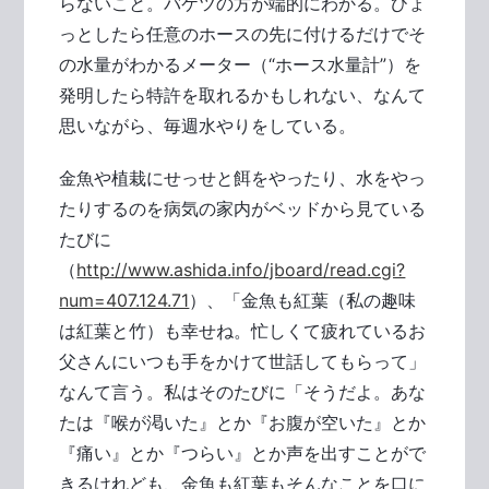
らないこと。バケツの方が端的にわかる。ひょ
っとしたら任意のホースの先に付けるだけでそ
の水量がわかるメーター（“ホース水量計”）を
発明したら特許を取れるかもしれない、なんて
思いながら、毎週水やりをしている。
金魚や植栽にせっせと餌をやったり、水をやっ
たりするのを病気の家内がベッドから見ている
たびに
（
http://www.ashida.info/jboard/read.cgi?
num=407.124.71
）、「金魚も紅葉（私の趣味
は紅葉と竹）も幸せね。忙しくて疲れているお
父さんにいつも手をかけて世話してもらって」
なんて言う。私はそのたびに「そうだよ。あな
たは『喉が渇いた』とか『お腹が空いた』とか
『痛い』とか『つらい』とか声を出すことがで
きるけれども、金魚も紅葉もそんなことを口に