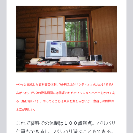
※やっと完成した蓼科書斎体制。Wi-Fi環境が「クティオ」のおかげででき
あがった。VAIOの液晶画面には保護のためティッシュペーパーをかけてあ
る（格好悪い！）。やってることは東京と変わらないが、窓越しの白樺の
木立が美しい。
これで蓼科での体制は１００点満点。バリバリ
仕事もできるし、バリバリ遊ぶこともできる。