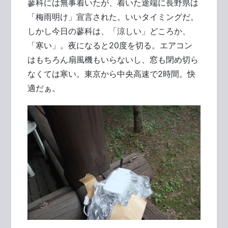
蓼科には無事着いたが、着いた途端に長野県は
「梅雨明け」宣言された。いいタイミングだ。
しかし今日の蓼科は、「涼しい」どころか、
「寒い」。夜になると20度を切る。エアコン
はもちろん扇風機もいらないし、窓も閉め切ら
なくては寒い。東京から中央高速で2時間。快
適だぁ。