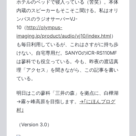
ホテルのベッドで寝入っている（苦笑）。本体
内蔵のスピーカーもそこそこ聞ける。私はオリ
ンパスのラジオサーバーVJ-
10（
http://olympus-
imaging.jp/product/audio/vj10/index.html
）
も毎日利用しているが、これはさすがに持ち歩
けない。自宅専用だ。SANYOのICR-RS110MF
は蓼科でも役立っている。今も、昨夜の渡辺真
理「アクセス」を聞きながら、この記事を書い
ている。
明日はこの蓼科「三井の森」を拠点に、白樺湖
→霧ヶ峰高原を目指します。
→｢にほんブログ
村｣
（Version 3.0）