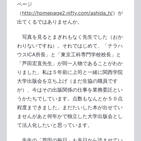
ページ
（
http://homepage2.nifty.com/ashida_h/
）が
出てくるではありませんか。
写真を見るとまぎれもなく先生でした（おか
わりないですね）。それではじめて、「テラハ
ウスICA所長」と「東京工科専門学校校長」と
「芦田宏直先生」が同一人物であることがわか
りました。私は５年前に上司と一緒に関西学院
大学出版会を立ち上げ（まだ生協の職員です
が）、今はその出版関係の仕事を業務委託とい
うかたちでしています。点数もなんとか５０点
程度まできました。まだたいした本が出せてい
ませんがあと何年かで独立した大学出版会とし
て法人化したいと思っています。
先生の「芦田の毎日」も先日から読ませてい