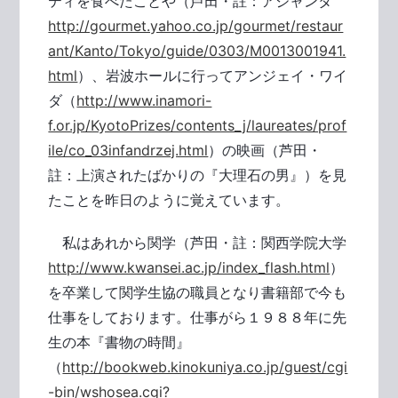
ティを食べたことや（芦田・註：アジャンタ
http://gourmet.yahoo.co.jp/gourmet/restaur
ant/Kanto/Tokyo/guide/0303/M0013001941.
html
）、岩波ホールに行ってアンジェイ・ワイ
ダ（
http://www.inamori-
f.or.jp/KyotoPrizes/contents_j/laureates/prof
ile/co_03infandrzej.html
）の映画（芦田・
註：上演されたばかりの『大理石の男』）を見
たことを昨日のように覚えています。
私はあれから関学（芦田・註：関西学院大学
http://www.kwansei.ac.jp/index_flash.html
）
を卒業して関学生協の職員となり書籍部で今も
仕事をしております。仕事がら１９８８年に先
生の本『書物の時間』
（
http://bookweb.kinokuniya.co.jp/guest/cgi
-bin/wshosea.cgi?