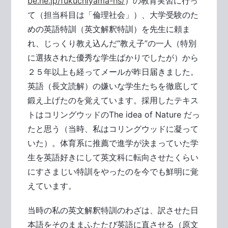
be.ne.jp/fukuchiyama-hs/
）の教育実習に行っ
て（担当科目は「倫理社会」）、大学受験のた
めの英語特訓（英文解釈特訓）を先生に頼ま
れ、じっくり教え込んだ“教え子”の一人（特別
に選抜された優秀な学生ばかりでしたが）から
２５年以上も経ってメールが昨日届きました。
英語（長文読解）の嫌いな学生たちを徹底して
鍛え上げたのを覚えています。採用したテキス
トはコリングウッドのThe idea of Nature だっ
たと思う（当時、私はコリングウッドに凝って
いた）。体育系に推薦で進学が決まっていた学
生を英語好きにして英文科に転向させたくらい
にすさまじい特訓をやったのを今でも鮮明に覚
えています。
当時の私の英文解釈特訓のわざは、訳させた日
本語をそのままふたたび英語に直させる（原文