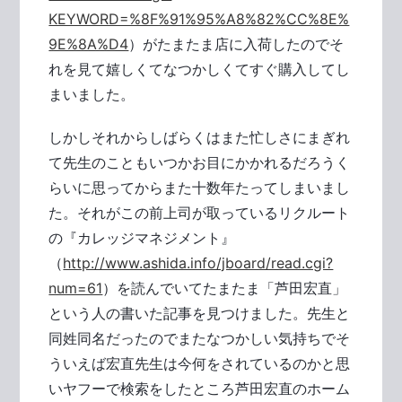
KEYWORD=%8F%91%95%A8%82%CC%8E%
9E%8A%D4
）がたまたま店に入荷したのでそ
れを見て嬉しくてなつかしくてすぐ購入してし
まいました。
しかしそれからしばらくはまた忙しさにまぎれ
て先生のこともいつかお目にかかれるだろうく
らいに思ってからまた十数年たってしまいまし
た。それがこの前上司が取っているリクルート
の『カレッジマネジメント』
（
http://www.ashida.info/jboard/read.cgi?
num=61
）を読んでいてたまたま「芦田宏直」
という人の書いた記事を見つけました。先生と
同姓同名だったのでまたなつかしい気持ちでそ
ういえば宏直先生は今何をされているのかと思
いヤフーで検索をしたところ芦田宏直のホーム