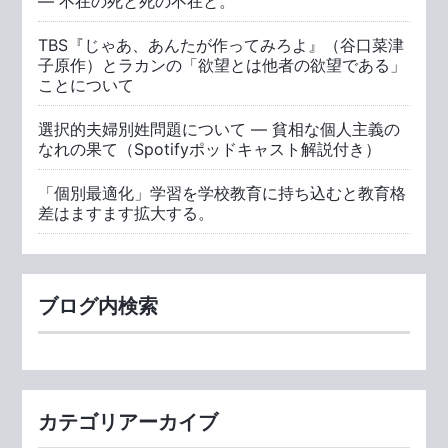
― 不在の死と死の不在と。
TBS『じゃあ、あんたが作ってみろよ』（谷口菜津
子原作）とラカンの「欲望とは他者の欲望である」
ことについて
選択的夫婦別姓問題について ― 貧相な個人主義の
なれの果て（Spotifyポッドキャスト解説付き）
「個別最適化」学習を学校教育に持ち込むと教育格
差はますます拡大する。
ブログ内検索
カテゴリアーカイブ