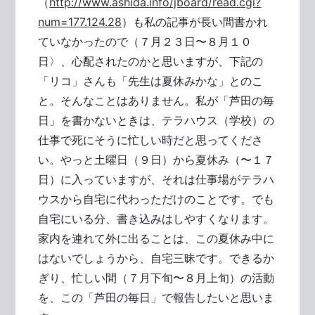
（
http://www.ashida.info/jboard/read.cgi?
num=177.124.28
）も私の記事が長い間書かれ
ていなかったので（７月２３日〜８月１０
日〉、心配されたのかと思いますが、下記の
「リコ」さんも「先生は夏休みかな」とのこ
と。そんなことはありません。私が「芦田の毎
日」を書かないときは、テラハウス（学校）の
仕事で死にそうに忙しい時だと思ってくださ
い。やっと土曜日（９日）から夏休み（〜１７
日）に入っていますが、それは仕事場がテラハ
ウスから自宅に代わっただけのことです。でも
自宅にいる分、書き込みはしやすくなります。
家内を連れて外に出ることは、この夏休み中に
はないでしょうから、自宅三昧です。できるか
ぎり、忙しい間（７月下旬〜８月上旬）の活動
を、この「芦田の毎日」で報告したいと思いま