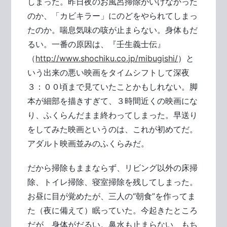
しまった。昨日夜のお風呂掃除がいけなかった
のか、「カビキラー」にのどをやられてしまっ
たのか。喘息気味の咳が止まらない。身体もだ
るい。一番の原因は、『壬生義士伝』
（
http://www.shochiku.co.jp/mibugishi/
）と
いう出来の悪い映画をタイムシフトして深夜
３：００頃まで見ていたことかもしれない。脚
本が細部を描きすぎて、３時間近くの映画にな
り、ふくらんだまま終わってしまった。早送り
をしてみた映画というのは、これが初めてだ。
アダルト映画並みのふくらみだ。
だから掃除もままならず、リビング以外の床掃
除、トイレ掃除、寝室掃除を残してしまった。
お昼に目が覚めたが、三人の“朝食”を作ってま
た（夜に備えて）眠っていた。今起きたところ
だが、身体がだるい。鼻水も止まらない、もち