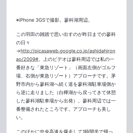
※iPhone 3GSで撮影。蓼科湖周辺。
この羽田の雑踏で思い出すのが昨日までの蓼科
の日々
→
http://picasaweb.google.co.jp/ashidahiron
ao/2009#
。上のビデオは蓼科周辺では私の一
番好きな「東急リゾート」（画面左側がゴルフ
場、右側が東急リゾート）アプローチです。茅
野市内から蓼科湖へ続く道を蓼科湖駐車場側か
ら逆に走りました（白樺湖から戻ってきて休憩
した蓼科湖駐車場から出発）。蓼科周辺では一
番整備されたところです。アプローチも美し
い。
このほかに中央高速を爆走して1時間半で帰っ