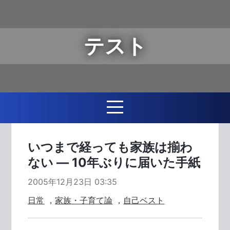
テスト
いつまで経っても家族は揃わ
ない ― 10年ぶりに届いた手紙
2005年12月23日 03:35
日常
，
家族・子育て論
，
自己ベスト