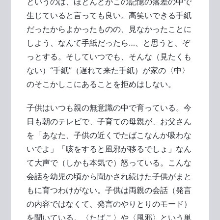
というのは、ほとんどがこの記憶の落差の中で
生じていると言っても良い。高笑いできる手紙
だったからよかったものの、見なかったことに
しよう、なんて手紙だったら…、と思うと、ぞ
っとする。そしていつでも、そんな（見たくも
ない）“手紙”（遅れて来た手紙）が家の〈中〉
のそこかしこにあることを拒めはしない。
子供はいつも親の無意識の中で育っている。今
日も朝のテレビで、子育ての母親が、お父さん
を「あなた、子供の近くでたばこなんか吸わな
いでよ」「咳をすると風邪が移るでしょ」なん
て大声で（しかも本気で）怒っている。こんな
会話を幼児の頃から聞かされ続けた子供がまと
もに育つわけがない。子供は両親の会話（発言
の内容ではなくて、発言のやりとりのモード）
を聞いている。〈たばこ〉や〈風邪〉という単