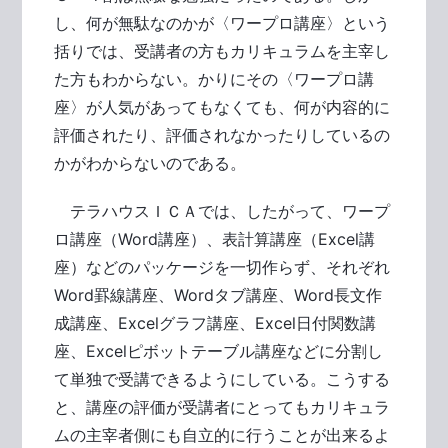
し、何が無駄なのかが〈ワープロ講座〉という
括りでは、受講者の方もカリキュラムを主宰し
た方もわからない。かりにその〈ワープロ講
座〉が人気があってもなくても、何が内容的に
評価されたり、評価されなかったりしているの
かがわからないのである。
テラハウスＩＣＡでは、したがって、ワープ
ロ講座（Word講座）、表計算講座（Excel講
座）などのパッケージを一切作らず、それぞれ
Word罫線講座、Wordタブ講座、Word長文作
成講座、Excelグラフ講座、Excel日付関数講
座、Excelピボットテーブル講座などに分割し
て単独で受講できるようにしている。こうする
と、講座の評価が受講者にとってもカリキュラ
ムの主宰者側にも自立的に行うことが出来るよ