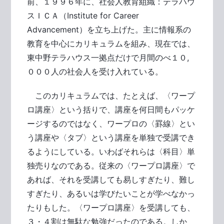
前、１９９６年に、社会人教育組織：テラハウ
スＩＣＡ（Institute for Career
Advancement）を立ち上げた。主に情報系の
教育を中心にカリキュラムを組み、現在では、
東中野テラハウス一拠点だけで月間のべ１０,
０００人の社会人を受け入れている。
このカリキュラムでは、たとえば、〈ワープ
ロ講座〉という括りで、講座を何日間もパッケ
ージするのではなく、ワープロの〈罫線〉とい
う講座や〈タブ〉という講座を単独で受講でき
るようにしている。いわばそれらは〈科目〉単
独売りなのである。従来の〈ワープロ講座〉で
あれば、それを受講しても易しすぎたり、難し
すぎたり、あるいは学びたいことが学べなかっ
たりもした。〈ワープロ講座〉を受講しても、
３・４割は無駄な勉強だったのである。しか