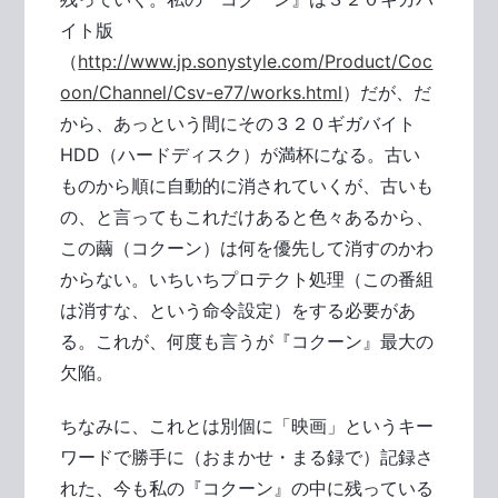
イト版
（
http://www.jp.sonystyle.com/Product/Coc
oon/Channel/Csv-e77/works.html
）だが、だ
から、あっという間にその３２０ギガバイト
HDD（ハードディスク）が満杯になる。古い
ものから順に自動的に消されていくが、古いも
の、と言ってもこれだけあると色々あるから、
この繭（コクーン）は何を優先して消すのかわ
からない。いちいちプロテクト処理（この番組
は消すな、という命令設定）をする必要があ
る。これが、何度も言うが『コクーン』最大の
欠陥。
ちなみに、これとは別個に「映画」というキー
ワードで勝手に（おまかせ・まる録で）記録さ
れた、今も私の『コクーン』の中に残っている