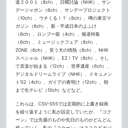
道２００１（8ch）、日曜討論（NHK）、サン
デージャポン（6ch）、サンデープロジェクト
（10ch）、ウチくる！？（8ch）、噂の東京マ
ガジン（6ch）、新・平成日本のよふけ
（8ch）、ロンブー龍（4ch）、報道特集
（6ch）、ミュージックフェア（8ch）、
ZONE（6ch）、笑う犬の情熱（8ch）、NHK
スペシャル（NHK）、EZ！TV（8ch）、そし
て音楽が始まる（12ch）、世界遺産（6ch）、
デジタルドリームライブ（NHK）、ドキュメン
ト’02（4ch）、ガイアの夜明け（12ch）、朝
まで生テレビ（10ch）などなど。
これらは、CSV-S55では定期的に上書き録画
を繰り返すように私が設定していたが、『コク
ーン』では先週のものや先日のものがどんどん
残っていく。私の『コクーン』は３２０ギガバ