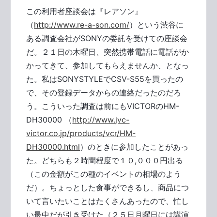
この利用者座談会は『レアソン』
（
http://www.re-a-son.com/
）という渋谷に
ある調査会社がSONYの委託を受けての座談会
だ。２１日の木曜日、突然携帯電話に電話がか
かってきて、参加してもらえませんか、となっ
た。私はSONYSTYLEでCSV-S55を買ったの
で、その登録データからの連絡だったのだろ
う。こういった調査は前にもVICTORのHM-
DH30000 （
http://www.jvc-
victor.co.jp/products/vcr/HM-
DH30000.html
）のときに参加したことがあっ
た。どちらも２時間程度で１０,０００円出る
（この金額がこの種のイベントの相場のよう
だ）。ちょっとした食事ができるし、商品につ
いて言いたいことはたくさんあったので、忙し
い最中だが引き受けた（２５日月曜日には講演