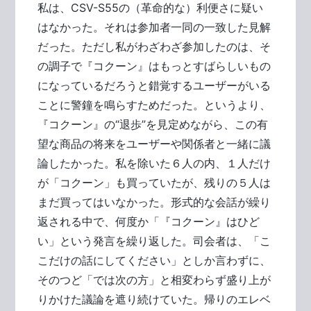
私は、CSV-S55の（革命的な）利便さに疑い
はなかった。それは参加者一同の一致した見解
だった。ただし私がわざわざ参加したのは、そ
の調子で『コクーン』はもっとすばらしいもの
になっているだろうと錯覚するユーザーがいる
ことに警鐘を鳴らすためだった。というより、
『コクーン』の“退歩”を見定めながら、この有
望な商品の将来をユーザーや関係者と一緒に議
論したかった。私を除いた６人の内、１人だけ
が「コクーン」も買っていたが、残りの５人は
まだ買ってはいなかった。形式的な会話が繰り
返される中で、何度か「『コクーン』はひど
い」という発言を繰り返した。司会者は、「こ
こだけの話にしてください」としか言わずに、
そのつど「では次の方」と相変わらず盛り上が
りかけた議論を遮り続けていた。帰りのエレベ