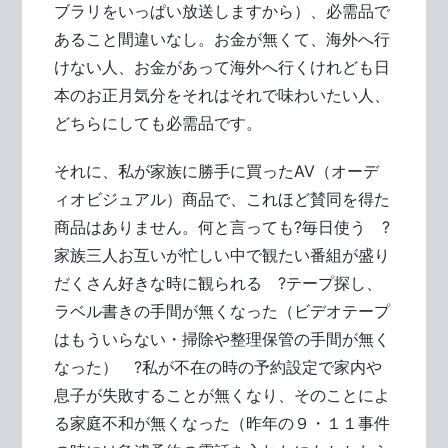
ブラリをいっぱい放送しますから）、必需品で
あること間違いなし。お金が無くて、海外へ行
けない人、お金があって海外へ行くけれども日
本のお正月気分をそれはそれで味わいたい人、
どちらにしても必需品です。
それに、私が家族に勝手に買ったAV（オーデ
ィオビジュアル）商品で、これほど賛同を得た
商品はありません。何と言っても?毎日使う ?
家族三人お互いが忙しい中で観たい番組が盛り
だくさん好きな時に観られる ?テープ探し、
ラベル書きの手間が無くなった（ビデオテープ
はもういらない・掃除や整理保管の手間が無く
なった） ?私が不在の時の予約設定で家内や
息子が失敗することが無くなり、そのことによ
る家庭不和が無くなった（昨年の９・１１事件