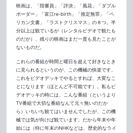
映画は、「陪審員」「評決」「風花」「ダブル
ボーダー」「富江re-birth」「推定無罪」「ペ
リカン文書」「ラストクリスマス」の８つ。半
分以上は観ているが（レンタルビデオで観たも
のだが）、残りの映画はまだ一度も見たことが
ないものだ。
これらの番組が時間と曜日を超えて好きなとき
に見られるというのが、この機械の快楽です。
これをビデオデッキでやるとすれば、大変なこ
とになります（ほとんど不可能です）。私もビ
デオデッキの時には、こんな番組（というより
TV番組で大切な番組なんて元々無いのだか
ら）いちいち観てはいませんでしたが、この機
械では気が向けば観ています。だから年末や年
始には（特に年末のNHKなどは、歴史的なライ