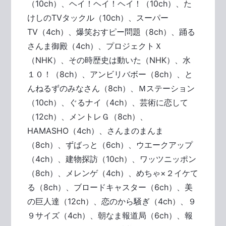
（10ch）、ヘイ！ヘイ！ヘイ！（10ch）、た
けしのTVタックル（10ch）、スーパー
TV（4ch）、爆笑おすピー問題（8ch）、踊る
さんま御殿（4ch）、プロジェクトＸ
（NHK）、その時歴史は動いた（NHK）、水
１０！（8ch）、アンビリバボー（8ch）、と
んねるずのみなさん（8ch）、Ｍステーション
（10ch）、ぐるナイ（4ch）、芸術に恋して
（12ch）、メントレＧ（8ch）、
HAMASHO（4ch）、さんまのまんま
（8ch）、ずばっと（6ch）、ウエークアップ
（4ch）、建物探訪（10ch）、ワッツニッポン
（8ch）、メレンゲ（4ch）、めちゃ×２イケて
る（8ch）、ブロードキャスター（6ch）、美
の巨人達（12ch）、恋のから騒ぎ（4ch）、９
９サイズ（4ch）、朝なま報道局（6ch）、報