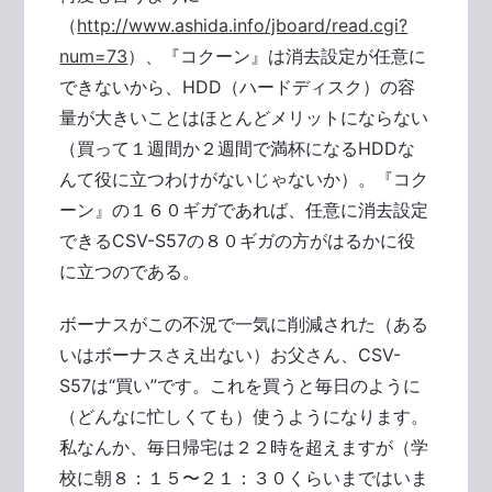
（
http://www.ashida.info/jboard/read.cgi?
num=73
）、『コクーン』は消去設定が任意に
できないから、HDD（ハードディスク）の容
量が大きいことはほとんどメリットにならない
（買って１週間か２週間で満杯になるHDDな
んて役に立つわけがないじゃないか）。『コク
ーン』の１６０ギガであれば、任意に消去設定
できるCSV-S57の８０ギガの方がはるかに役
に立つのである。
ボーナスがこの不況で一気に削減された（ある
いはボーナスさえ出ない）お父さん、CSV-
S57は“買い”です。これを買うと毎日のように
（どんなに忙しくても）使うようになります。
私なんか、毎日帰宅は２２時を超えますが（学
校に朝８：１５〜２１：３０くらいまではいま