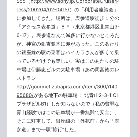
S55（
http://www.sony.jp/CorporateCruise/P
ress/200204/02-0415/
）の「利用者座談会」
に参加してきた。場所は、表参道駅徒歩１分の
「アクセス表参道」５Ｆ（東京都港区北青山3-
6-17）。表参道なんて滅多に行かないところだ
が、神宮の銀杏並木に趣があった。このあたり
の銀座線の駅の乗客はハイカラさんが多くて乗
っているだけでも楽しい。実はこのあたりの駐
車場は伊藤忠ビルの大駐車場（あの周富徳のレ
ストラン
http://gourmet.zubapita.com/item/300/i140
95680/
がある地下の駐車場： 北青山2-3-1 CI
プラザビルB1）しか知らないので（私の貧弱な
青山経験ではこの駐車場が一番無難で安全）、
そこに駐車して、銀座線の「外苑前」から「表
参道」まで一駅“旅行”した。