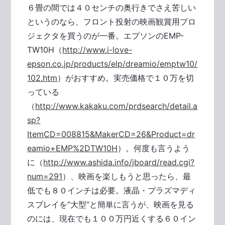
６畳の間では４０センチの奥行きでさえ苦しい
というのなら、フロント投射の映画観賞用プロ
ジェクタを買うのが一番。エプソンのEMP-
TW10H（
http://www.i-love-
epson.co.jp/products/elp/dreamio/emptw10/
102.htm
）がおすすめ。実売価格で１０万を切
っている
（
http://www.kakaku.com/prdsearch/detail.a
sp?
ItemCD=008815&MakerCD=26&Product=dr
eamio+EMP%2DTW10H
）。何度も言うよう
に（
http://www.ashida.info/jboard/read.cgi?
num=291
）、映画を楽しもうと思ったら、最
低でも８０インチは必要。液晶・プラズマディ
スプレイを“大型”と簡単に言うが、映画を見る
のには、現在でも１００万円近くする６０イン