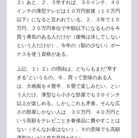
２）あと、２、３年すれば、３０インチ、４０
インチの薄型テレビは１０万円前後（１０万円
以下）になると言われている。２、３年で１０
万円、２０万円単位で半額以下になるものを今
買う勇気のある人だけが（後悔は決してしない
という人だけが）、今年の（額の少ない）ボー
ナスを使う資格がある。
上記、１）２）の理由は、どちらもまだ“早す
ぎる”というもの。今、買って意味のある人
は、大画面を４畳半、６畳で楽しみたい、とい
う人だけ。薄型なら小さな部屋でも３０インチ
以上が楽しめる。しかしこれも矛盾。そんな広
さの部屋しかない人は、３０万円、４０万円と
いう高額をテレビごとき奢侈品に費やすことは
ない（そんなお金はない）。その意味でも高額
薄型テレビは存在意味がない。