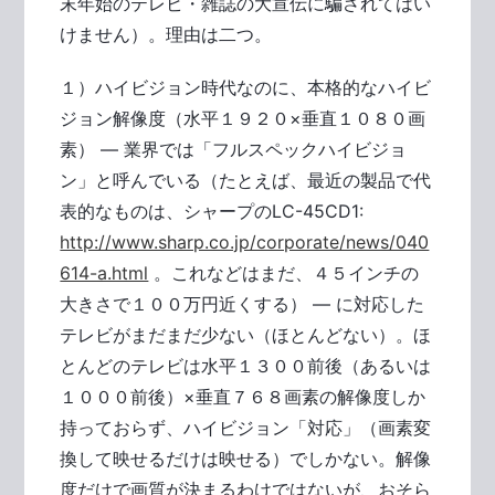
末年始のテレビ・雑誌の大宣伝に騙されてはい
けません）。理由は二つ。
１）ハイビジョン時代なのに、本格的なハイビ
ジョン解像度（水平１９２０×垂直１０８０画
素） ― 業界では「フルスペックハイビジョ
ン」と呼んでいる（たとえば、最近の製品で代
表的なものは、シャープのLC-45CD1:
http://www.sharp.co.jp/corporate/news/040
614-a.html
。これなどはまだ、４５インチの
大きさで１００万円近くする） ― に対応した
テレビがまだまだ少ない（ほとんどない）。ほ
とんどのテレビは水平１３００前後（あるいは
１０００前後）×垂直７６８画素の解像度しか
持っておらず、ハイビジョン「対応」（画素変
換して映せるだけは映せる）でしかない。解像
度だけで画質が決まるわけではないが、おそら