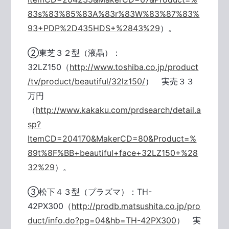
83s%83%85%83A%83r%83W%83%87%83%
93+PDP%2D435HDS+%2843%29
）。
②東芝３２型（液晶）：
32LZ150（
http://www.toshiba.co.jp/product
/tv/product/beautiful/32lz150/
） 実売３３
万円
（
http://www.kakaku.com/prdsearch/detail.a
sp?
ItemCD=204170&MakerCD=80&Product=%
89t%8F%BB+beautiful+face+32LZ150+%28
32%29
）。
③松下４３型（プラズマ）：TH-
42PX300（
http://prodb.matsushita.co.jp/pro
duct/info.do?pg=04&hb=TH-42PX300
） 実