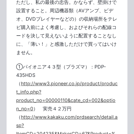
ただし、私の最後の忠告。かならず、壁掛けで
設置すること。周辺機器類（AVアンプ、ビデ
オ、DVDプレイヤーなどの）の収納場所をテレ
ビ購入前によく考慮し、およびそれらの配線コ
ードを決して見えないように配置することなし
に、「薄い！」と感激しただけで買ってはいけ
ません。
①パイオニア４３型（プラズマ）：PDP-
435HDS
（
http://www3.pioneer.co.jp/product/produc
t_info.php?
product_no=00000110&cate_cd=002&optio
n_no=0
） 実売４２万円
（
http://www.kakaku.com/prdsearch/detail.a
sp?
ItemCD=204235&MakerCD=67&Product=%