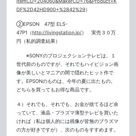
ItemCD=204060&MakerCD=76&Product=K
DF%2D42HD900+%2842%29
）
②EPSON 47型 ELS-
47P1（
http://livingstation.jp/
） 実売３０万
円（私的調査結果）
※SONYのプロジェクションテレビは、１
世代前のものですが、それでもハイビジョン画
像が美しいとマニアの間で隠れたヒット作で
す。EPSONのものは、今年の夏に出たもの。
どちらを買ってもお得な商品です。
４）それでも、それでも、お金が捨てるほど余
っていて、液晶・プラズマ薄型テレビを買いた
ければ（私は個人的には残像が皆無のプラズマ
の方が好きですが）、次のものをすすめます。