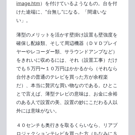
image.htm
）を付けているようなもの。台を付
けた途端に、“台無し”になる。「間違いな
い」。
薄型のメリットを活かす壁掛け設置も壁強度を
確保し配線類、そして周辺機器（ＤＶＤプレイ
ヤーやレコーダー類、サラウンドアンプなど）
をきれいに収めるには、それ（設置工事）だけ
でも５万円〜１０万円はかかるから（それなら
台付きの普通のテレビを買った方が余程楽
だ）、本当に贅沢な買い物なのである。ひとこ
とで言えば、薄型テレビの意味は、お金に余裕
のある人で設置の美、設置の妙にこだわる人以
外には意味がない。
４０センチも奥行きを取るくらいなら、リアプ
ロジェクションテレビを買った方（ちなみにＳ