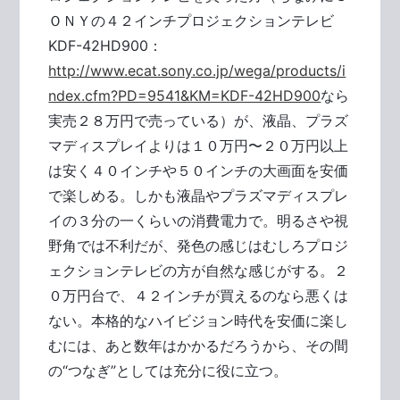
ＯＮＹの４２インチプロジェクションテレビ
KDF-42HD900：
http://www.ecat.sony.co.jp/wega/products/i
ndex.cfm?PD=9541&KM=KDF-42HD900
なら
実売２８万円で売っている）が、液晶、プラズ
マディスプレイよりは１０万円〜２０万円以上
は安く４０インチや５０インチの大画面を安価
で楽しめる。しかも液晶やプラズマディスプレ
イの３分の一くらいの消費電力で。明るさや視
野角では不利だが、発色の感じはむしろプロジ
ェクションテレビの方が自然な感じがする。２
０万円台で、４２インチが買えるのなら悪くは
ない。本格的なハイビジョン時代を安価に楽し
むには、あと数年はかかるだろうから、その間
の“つなぎ”としては充分に役に立つ。