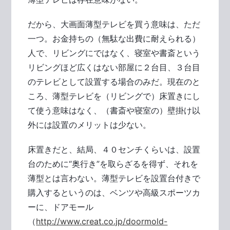
だから、大画面薄型テレビを買う意味は、ただ
一つ。お金持ちの（無駄な出費に耐えられる）
人で、リビングにではなく、寝室や書斎という
リビングほど広くはない部屋に２台目、３台目
のテレビとして設置する場合のみだ。現在のと
ころ、薄型テレビを（リビングで）床置きにし
て使う意味はなく、（書斎や寝室の）壁掛け以
外には設置のメリットは少ない。
床置きだと、結局、４０センチくらいは、設置
台のために“奥行き”を取らざるを得ず、それを
薄型とは言わない。薄型テレビを設置台付きで
購入するというのは、ベンツや高級スポーツカ
ーに、ドアモール
（
http://www.creat.co.jp/doormold-