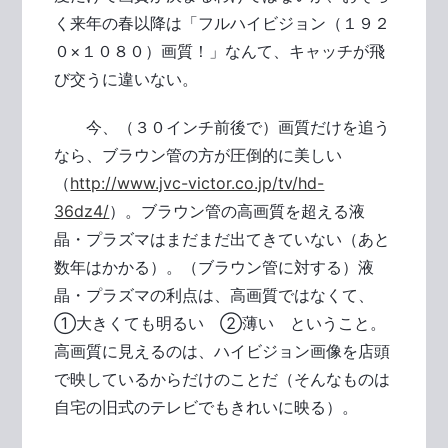
く来年の春以降は「フルハイビジョン（１９２
０×１０８０）画質！」なんて、キャッチが飛
び交うに違いない。
今、（３０インチ前後で）画質だけを追う
なら、ブラウン管の方が圧倒的に美しい
（
http://www.jvc-victor.co.jp/tv/hd-
36dz4/
）。ブラウン管の高画質を超える液
晶・プラズマはまだまだ出てきていない（あと
数年はかかる）。（ブラウン管に対する）液
晶・プラズマの利点は、高画質ではなくて、
①大きくても明るい ②薄い ということ。
高画質に見えるのは、ハイビジョン画像を店頭
で映しているからだけのことだ（そんなものは
自宅の旧式のテレビでもきれいに映る）。