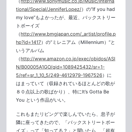
（
http://www.sonymusic.co.jp/Music/Interna
tional/Special/JenniferLopez/
）の“If you had
my love”もよかったが、最近、バックストリー
トボーイズ
（
http://www.bmgjapan.com/_artist/profile.p
hp?id=1417
）の“ミレニアム（Millennium）”と
いうアルバム
（
http://www.amazon.co.jp/exec/obidos/ASI
N/B00005A1GO/qid=1089425432/sr=1-
5/ref=sr_1_10_5/249-4612979-1967526
）に
はまっていて（収録されているほとんどの歌が
８０点以上の歌ばかり）、特にIt’s Gotta Be
You という作品がいい。
これもまたリビングで楽しんでいたら、息子が
隣に座ってきたので、「バックストリートボー
イズ」って「知ってる？」と聞いたら、「超有