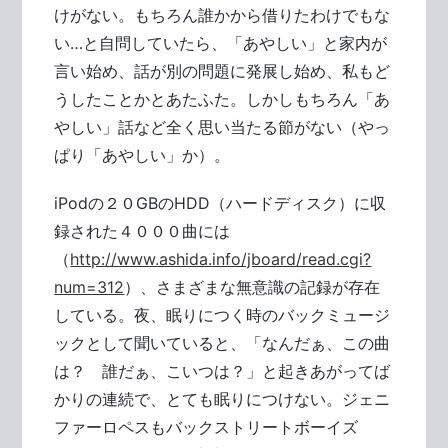
けがない。もちろん誰かから借りたわけでもな
い…と自問していたら、「あやしい」と家内が
言い始め、話が別の問題に発展し始め、私もど
うしたことかとあたふた。しかしもちろん「あ
やしい」話など全く思い当たる節がない（やっ
ぱり「あやしい」か）。
iPodの２０GBのHDD（ハードディスク）に収
録された４０００曲には
（
http://www.ashida.info/jboard/read.cgi?
num=312
）、さまざまな無意識の記録が存在
している。夜、眠りにつく時のバックミュージ
ックとして聞いていると、「なんだぁ、この曲
は？ 誰だぁ、こいつは？」と起きあがってば
かりの連続で、とても眠りにつけない。ジェニ
ファーロペスもバックストリートボーイズ