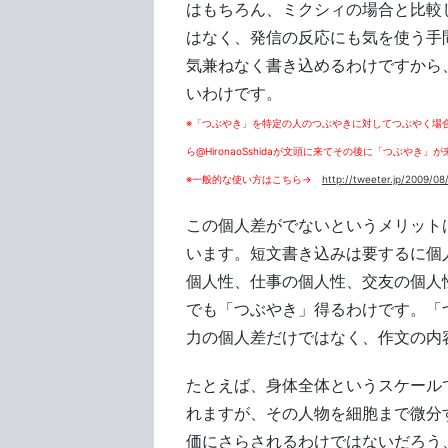
はもちろん、ミクシィの場合と比較
はなく、発信の反応にも気を使う手
気兼ねなく書き込めるわけですから
いわけです。
※「つぶやき」を特定の人のつぶやきに対してつぶやく場
ら@HironaoSshidaが文頭に来てその後に「つぶやき」
※一般的な使い方はこちら→
http://tweeter.jp/2009/08
この個人差がでないというメリット
います。短文書き込みは要するに個
個人性、仕事の個人性、交友の個人
でも「つぶやき」得るわけです。「
力の個人差だけではなく、作文の内
たとえば、身体全体というスケール
れますが、その人物を細胞まで微分
価にさらされるわけではないだろう