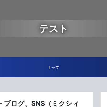
テスト
トップ
？ ― ブログ、SNS（ミクシィ