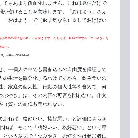
してもあまり前面化しません。これは発信だけで
間が省けることを意味します。「おはよう」さえ
、「おはよう」で（返す気なら）返しておけばい
合は発言の前に@IDネームが付きます。たとえば、私宛に対する「つぶやき」な
が来ます。
/11/twitter-567.html
は、一個人の中でも書き込みの自由度を保証して
人の生活を微分化するわけですから、飲み食いの
性、家庭の個人性、行動の個人性等を含めて、何
つぶやき」は、その内容の可否を問わない。作文
容（質）の高低も問われない。
であれば、格好いい、格好悪い、と評価にさらさ
すれば、そこで「格好いい、格好悪い」という評
、という意味で「つぶやき」の短文性は参加者に