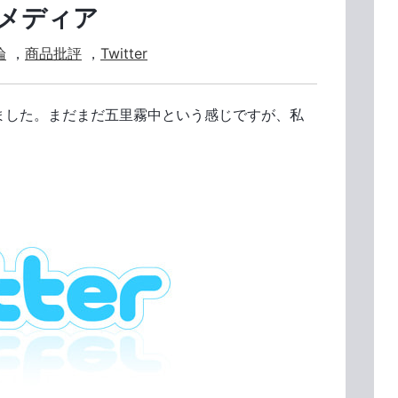
メディア
論
，
商品批評
，
Twitter
経ちました。まだまだ五里霧中という感じですが、私