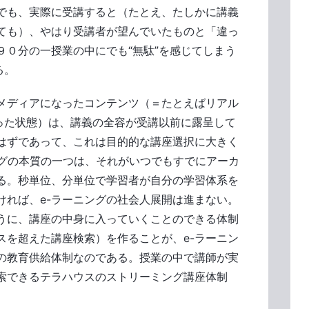
でも、実際に受講すると（たとえ、たしかに講義
ても）、やはり受講者が望んでいたものと「違っ
９０分の一授業の中にでも“無駄”を感じてしまう
る。
なメディアになったコンテンツ（＝たとえばリアル
なった状態）は、講義の全容が受講以前に露呈して
はずであって、これは目的的な講座選択に大きく
ングの本質の一つは、それがいつでもすでにアーカ
る。秒単位、分単位で学習者が自分の学習体系を
ければ、e-ラーニングの社会人展開は進まない。
うに、講座の中身に入っていくことのできる体制
スを超えた講座検索）を作ることが、e-ラーニン
の教育供給体制なのである。授業の中で講師が実
索できるテラハウスのストリーミング講座体制
。