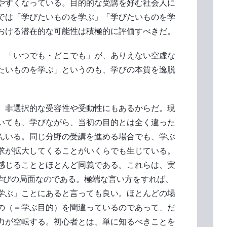
やすくなっている。目的的な受講を好む社会人に
では「学びたいものを学ぶ」「学びたいものを学
における潜在的な可能性は積極的に評価すべきだ。
。「いつでも・どこでも」が、ありえない空虚な
たいものを学ぶ」というのも、学びの本質を逸脱
、非選択的な受容性や受動性にもあるからだ。現
いても、学びながら、当初の目的とは全く違った
んいる。同じ分野の受講を進める場合でも、学ぶ
求が拡大してくることがいくらでも生じている。
感じることとほとんど同義である。これらは、実
”学びの局面なのである。極端な言い方をすれば、
学ぶ」ことにあると言っても良い。ほとんどの場
の（＝学ぶ目的）を間違っているのであって、だ
力が空転する。初心者とは、単に知るべきことを