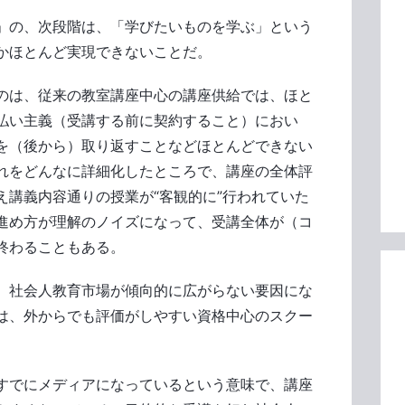
」の、次段階は、「学びたいものを学ぶ」という
しかほとんど実現できないことだ。
のは、従来の教室講座中心の講座供給では、ほと
払い主義（受講する前に契約すること）におい
を（後から）取り返すことなどほとんどできない
れをどんなに詳細化したところで、講座の全体評
え講義内容通りの授業が“客観的に”行われていた
進め方が理解のノイズになって、受講全体が（コ
終わることもある。
、社会人教育市場が傾向的に広がらない要因にな
は、外からでも評価がしやすい資格中心のスクー
がすでにメディアになっているという意味で、講座