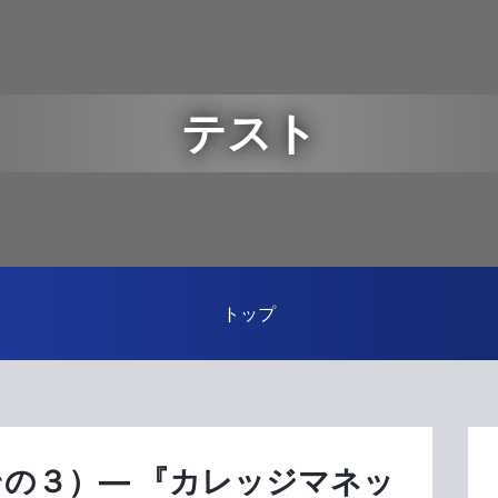
テスト
トップ
その３）― 『カレッジマネッ