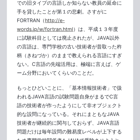
での旧タイプの言語しか知らない教員の延命に
手を貸したことが第１の悲劇。さすがに
FORTRAN（
http://e-
words.jp/w/fortran.html
）は、平成１３年度
に試験科目としては廃止されたが、JAVA以外
の言語は、専門学校の古い技術者が昔取った杵
柄（きねづか）のままで教えられる言語にすぎ
ない。C言語の先端活用は、極端に言えば、ゲ
ーム分野においてくらいのことだ。
もっとひどいことに、「基本情報技術者」で扱
われるJAVA言語の試験問題自身がまるでC言
語の技術者が作ったようにして非オブジェクト
的な設問になっている。それにまともなJAVA
技術者が継続的に関与しておらず、JAVA言語
問題だけは毎年設問の難易度レベルが上下する