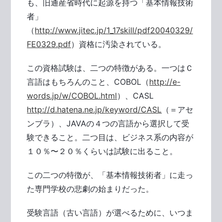
も、旧通産省時代に起源を持つ「基本情報技術
者」
（
http://www.jitec.jp/1_17skill/pdf20040329/
FE0329.pdf
）資格に汚染されている。
この資格試験は、二つの特徴がある。一つはＣ
言語はもちろんのこと、COBOL（
http://e-
words.jp/w/COBOL.html
）、CASL
http://d.hatena.ne.jp/keyword/CASL
（＝アセ
ンブラ）、JAVAの４つの言語から選択して受
験できること。二つ目は、ビジネス系の内容が
１０％〜２０％くらいは試験に出ること。
この二つの特徴が、「基本情報技術者」に走っ
た専門学校の悲劇の始まりだった。
受験言語（古い言語）が選べるために、いつま