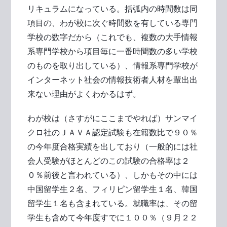
リキュラムになっている。括弧内の時間数は同
項目の、わが校に次ぐ時間数を有している専門
学校の数字だから（これでも、複数の大手情報
系専門学校から項目毎に一番時間数の多い学校
のものを取り出している）、情報系専門学校が
インターネット社会の情報技術者人材を輩出出
来ない理由がよくわかるはず。
わが校は（さすがにここまでやれば）サンマイ
クロ社のＪＡＶＡ認定試験も在籍数比で９０％
の今年度合格実績を出しており（一般的には社
会人受験がほとんどのこの試験の合格率は２
０％前後と言われている）、しかもその中には
中国留学生２名、フィリピン留学生１名、韓国
留学生１名も含まれている。就職率は、その留
学生も含めて今年度すでに１００％（９月２２