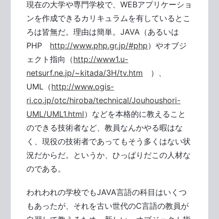
現在の大学や専門学校で、WEBアプリケーショ
ンを作成できるカリキュラムを有しているとこ
ろは皆無だ。理由は簡単。JAVA（あるいは
PHP
http://www.php.gr.jp/#php
）やオブジ
ェクト指向（
http://www1.u-
netsurf.ne.jp/~kitada/3H/tv.htm
）、
UML（
http://www.ogis-
ri.co.jp/otc/hiroba/technical/Jouhoushori-
UML/UML1.html
）などを本格的に教えること
のできる技術者など、教員なんかやる暇はな
く、現役の技術者であってもそう多くはない状
況だからだ。というか、ひっぱりだこの人材な
のである。
われわれの学校でもJAVA言語の科目はいくつ
もあったが、それを古い世代のC言語の教員が