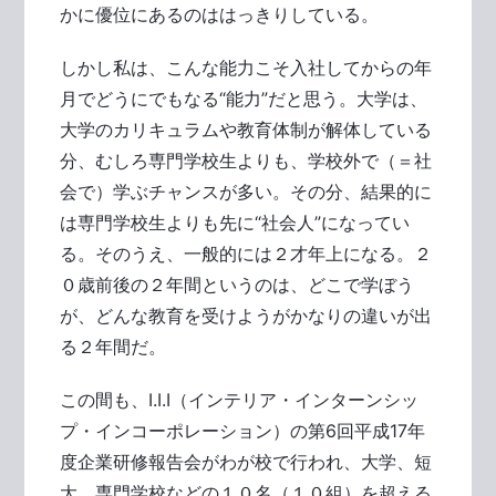
かに優位にあるのははっきりしている。
しかし私は、こんな能力こそ入社してからの年
月でどうにでもなる“能力”だと思う。大学は、
大学のカリキュラムや教育体制が解体している
分、むしろ専門学校生よりも、学校外で（＝社
会で）学ぶチャンスが多い。その分、結果的に
は専門学校生よりも先に“社会人”になってい
る。そのうえ、一般的には２才年上になる。２
０歳前後の２年間というのは、どこで学ぼう
が、どんな教育を受けようがかなりの違いが出
る２年間だ。
この間も、I.I.I（インテリア・インターンシッ
プ・インコーポレーション）の第6回平成17年
度企業研修報告会がわが校で行われ、大学、短
大、専門学校などの１０名（１０組）を超える