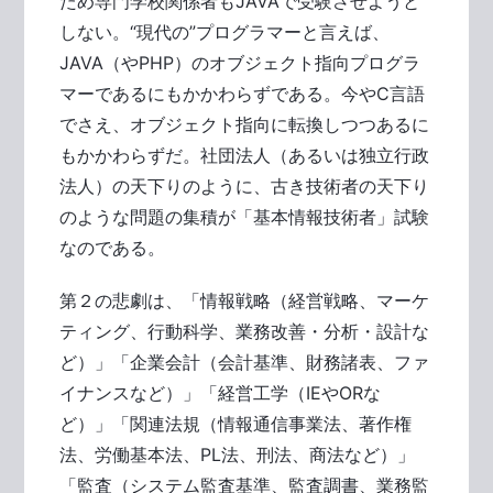
ため専門学校関係者もJAVAで受験させようと
しない。“現代の”プログラマーと言えば、
JAVA（やPHP）のオブジェクト指向プログラ
マーであるにもかかわらずである。今やC言語
でさえ、オブジェクト指向に転換しつつあるに
もかかわらずだ。社団法人（あるいは独立行政
法人）の天下りのように、古き技術者の天下り
のような問題の集積が「基本情報技術者」試験
なのである。
第２の悲劇は、「情報戦略（経営戦略、マーケ
ティング、行動科学、業務改善・分析・設計な
ど）」「企業会計（会計基準、財務諸表、ファ
イナンスなど）」「経営工学（IEやORな
ど）」「関連法規（情報通信事業法、著作権
法、労働基本法、PL法、刑法、商法など）」
「監査（システム監査基準、監査調書、業務監