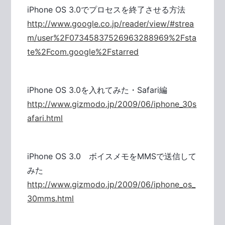
iPhone OS 3.0でプロセスを終了させる方法
http://www.google.co.jp/reader/view/#strea
m/user%2F07345837526963288969%2Fsta
te%2Fcom.google%2Fstarred
iPhone OS 3.0を入れてみた・Safari編
http://www.gizmodo.jp/2009/06/iphone_30s
afari.html
iPhone OS 3.0 ボイスメモをMMSで送信して
みた
http://www.gizmodo.jp/2009/06/iphone_os_
30mms.html