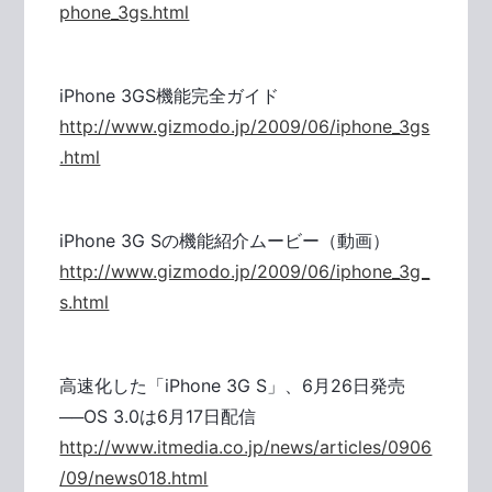
phone_3gs.html
iPhone 3GS機能完全ガイド
http://www.gizmodo.jp/2009/06/iphone_3gs
.html
iPhone 3G Sの機能紹介ムービー（動画）
http://www.gizmodo.jp/2009/06/iphone_3g_
s.html
高速化した「iPhone 3G S」、6月26日発売
──OS 3.0は6月17日配信
http://www.itmedia.co.jp/news/articles/0906
/09/news018.html