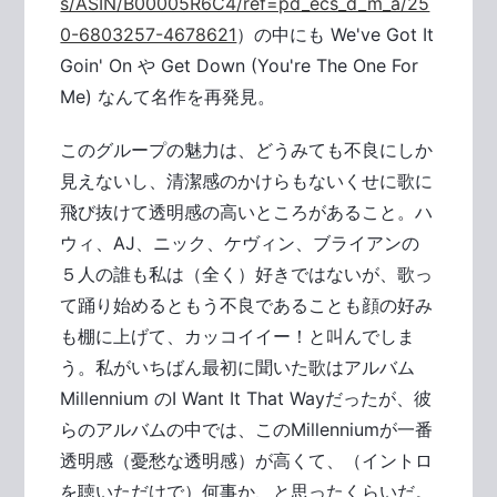
s/ASIN/B00005R6C4/ref=pd_ecs_d_m_a/25
0-6803257-4678621
）の中にも We've Got It
Goin' On や Get Down (You're The One For
Me) なんて名作を再発見。
このグループの魅力は、どうみても不良にしか
見えないし、清潔感のかけらもないくせに歌に
飛び抜けて透明感の高いところがあること。ハ
ウィ、AJ、ニック、ケヴィン、ブライアンの
５人の誰も私は（全く）好きではないが、歌っ
て踊り始めるともう不良であることも顔の好み
も棚に上げて、カッコイイー！と叫んでしま
う。私がいちばん最初に聞いた歌はアルバム
Millennium のI Want It That Wayだったが、彼
らのアルバムの中では、このMillenniumが一番
透明感（憂愁な透明感）が高くて、（イントロ
を聴いただけで）何事か、と思ったくらいだ。