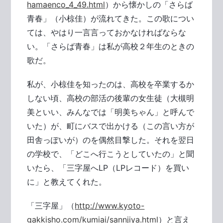
hamaenco_4_49.html
）から懐かしの「さらば
青春」（小椋佳）が流れてきた。この歌につい
ては、やはり一言言っておかなければならな
い。「さらば青春」は私が高校２年生のときの
歌だ。
私が、小椋佳を知ったのは、高校を卒業するか
しない頃、高校の部活の後輩の女生徒（大槻明
美といい、みんなでは「明美ちゃん」と呼んで
いた）が、町にバスで出かける（この言い方が
田舎っぽいが）のを偶然目撃した。それを翌日
の学校で、「どこへ行こうとしていたの」と聞
いたら、「三字屋へLP（LPレコード）を買い
に」と教えてくれた。
「三字屋」（
http://www.kyoto-
gakkisho.com/kumiai/sannjiya.html
）と言え