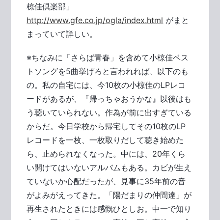
椋佳倶楽部」
http://www.gfe.co.jp/ogla/index.html
がまと
まっていて詳しい。
※ちなみに「さらば青春」を含めて小椋佳ベス
トソングを5曲挙げろと言われれば、以下のも
の。私の自宅には、今10枚の小椋佳のLPレコ
ードがあるが、『帰っちゃおうかな』以後はも
う聴いていられない。作為が前に出すぎている
からだ。今日学校から帰宅してその10枚のLP
レコードを一枚、一枚取りだして聴き始めた
ら、止められなくなった。中には、20年くら
い開けてはいないアルバムもある。カビが生え
ていないか心配だったが、見事に35年前の音
がよみがえってきた。「陽だまりの仲間達」が
再生されたときには感慨ひとしお。中一で知り