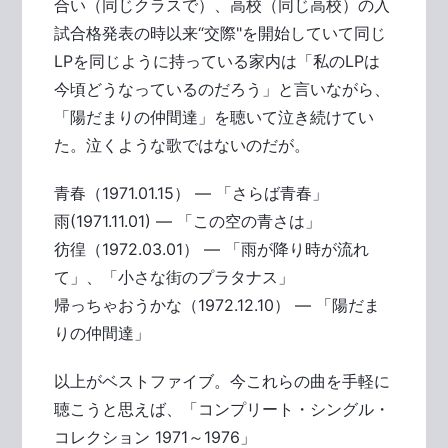
合い（同じクラスで）、高校（同じ高校）の入
試合格発表の時以来“交際"を開始していて同じ
LPを同じように持っている家内は「私のLPは
今頃どうなっているのだろう」と言いながら、
「陽だまりの仲間達」を聴いて泣き続けてい
た。泣くような歌ではないのだが。
青春（1971.01.15） ― 「さらば青春」
雨(1971.11.01) ― 「この空の青さは」
彷徨（1972.03.01） ― 「雨が降り時が流れ
て」、「小さな街のプラタナス」
帰っちゃおうかな（1972.12.10） ― 「陽だま
りの仲間達」
以上がベストファイブ。今これらの曲を手軽に
聴こうと思えば、「コンプリート・シングル・
コレクション 1971～1976」