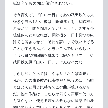
紙は今でも大切に“保管”されている。
そう言えば、『白い一日』はあの武田鉄矢も大
好きな曲らしい。彼は「陶磁器」を「掃除機」
と長い間、聞き間違えていたらしく、さすが小
椋佳さんともなれば、掃除機を一日中見つめ続
けても飽きもせず、それを詩にまで歌い上げる
ことができるんだ、と思いこんでいたらしい。
「真っ白な掃除機を眺めては飽きもせず…」が
武田鉄矢風『白い一日』。そんなバカな…。
しかし私にとっては、やはり『さらば青春』。
私が、この曲を彼の代表作だと思うのは、当時
とほとんど同じ気持ちでこの曲が聴けるから
だ。他の作品は、こちらが若くて言葉の使い方
も知らない、使える言葉の数もない状態で抽象
的に惚れ込んでいたものが多くて、今でも聴く