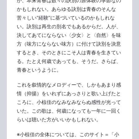
か、本来青春は数々の訣別の原体験の季節なの
かもしれない。あらゆる訣別は青春のそんな
苦々しい“経験”に基づいているのかもしれな
い。訣別は再生の別名でもあるからだ。人が、
決してあてにならない〈少女〉と〈自然〉を味
方（味方にならない味方）に付けて訣別を決意
するとき、そのときにこそ人は青春を生きてい
る。たとえ何歳であっても、そうだ。さらば、
青春というように。
これを叙情的なメロディーで、しかもあまり感
情（抑揚）をいれずにあっさりと歌い上げたと
ころに、小椋佳のなみなみならぬ感性が光って
いた。この歌は、何歳になっても一年に一回く
らいは聴いた方がいいかもしれない。
※小椋佳の全体については、このサイト＝「小