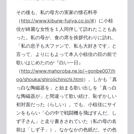
その後も、私の母方の実家の懐石料亭
（
http://www.kibune-fujiya.co.jp/#
）に小椋
佳が綺麗な女性を１人同伴して訪れたこともあ
った。私の母が、食の席を挨拶代わりに訪れ、
「私の息子も大ファンで、私も大好きです」と
言って、よりにもよって本人小椋佳の目の前で
歌いはじめたのが『白い一日』
（
http://www.mahoroba.ne.jp/~gonbe007/h
og/shouka/shiroiichinichi.html
）。しかも「真
っ白な陶磁器を」と始まる歌い出しを「真っ白
な陶磁器が」と間違って歌い続け、恥ずかしい
初対面だった（らしい）。でも、小椋佳にサイ
ンをもらい「心の中で戦闘機を飛ばすんだ、し
ず子さん」と走り書きされていた（私の母の名
前は「しず子」）。なかなかの色紙だ。その色