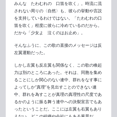
みんな たわむれの 口笛を吹く」。時流に流
されない周りの〈自然〉も、彼らの挙動や言説
を支持しているわけではない。「たわむれの口
笛を吹く」程度に彼らに冷めているのだから。
だから「少女よ 泣くのはお止め」。
そんなふうに、この歌の直接のメッセージは反
左翼運動だった。
しかし左翼も反左翼も関係なく、この歌の喚起
力は別のところにあった。それは、同胞を集め
ることにしか関心のない連中、群れをなす事に
よってしか“真理”を見出すことのできない連
中、群れを為すことが真理の真理性の尺度であ
るかのように振る舞う連中への決裂宣言でもあ
ったということだ。ここには左翼も右翼もあり
えない。どこの組織や会社にもある風景だ。