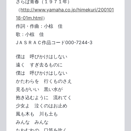
さらば青春（１９７１年）
（
http://www.yamaha.co.jp/himekuri/200101
18-01m.html
）
作詞・作曲：小椋 佳
歌：小椋 佳
JＡＳＲＡＣ作品コード000-7244-3
僕は 呼びかけはしない
遠く すぎ去るものに
僕は 呼びかけはしない
かたわらを 行くものさえ
見るがいい 黒い水が
抱き込むように 流れてく
少女よ 泣くのはお止め
風も木も 川も土も
みんな みんな
たわむれの 口笛を吹く