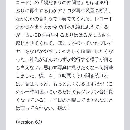
コード）の「陽だまりの仲間達」をほぼ30年
ぶりに再生するわがアナログ再生装置の断片。
なかなかの音を今でも奏でてくれる。レコード
針が音を出す方が今では不思議に思えてくる
が、古いCDを再生するよりははるかに古さを
感じさせてくれて、ほこりが被っていたプレイ
ヤーをなぜかやさしくやさしく綺麗にしたくな
った。針先がほんのわずか蛇行する様子が何と
も言えない。思わず写真に撮りたくなって掲載
しました。後、４、５時間くらい聞き続けれ
ば、音はもっと、もっとよくなるはずだが（こ
の小一時間聴いているだけでもグングン音は良
くなっている）、平日の木曜日ではそんなこと
は言ってられない、残念！
(Version 6.1)