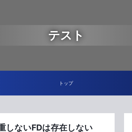
テスト
トップ
重しないFDは存在しない