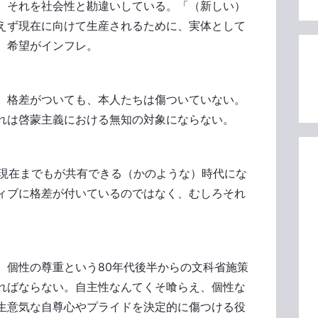
、それを社会性と勘違いしている。「（新しい）
えず現在に向けて生産されるために、実体として
。希望がインフレ。
）格差がついても、本人たちは傷ついていない。
れは啓蒙主義における無知の対象にならない。
）＝現在までもが共有できる（かのような）時代にな
ィブに格差が付いているのではなく、むしろそれ
、個性の尊重という80年代後半からの文科省施策
ればならない。自主性なんてくそ喰らえ、個性な
生意気な自尊心やプライドを決定的に傷つける役