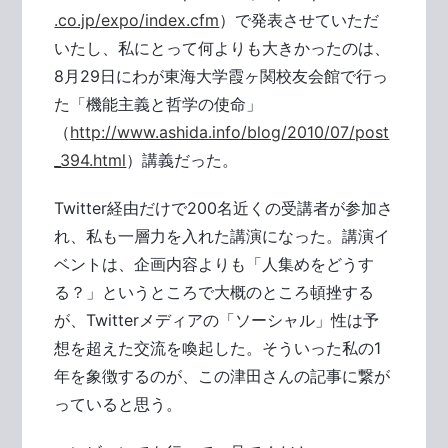
.co.jp/expo/index.cfm
）で発表させていただ
いたし、私にとって何よりも大きかったのは、
8月29日にわが東海大学霞ヶ関校友会館で行っ
た「機能主義と哲学の使命」
（
http://www.ashida.info/blog/2010/07/post
_394.html
）講義だった。
Twitter経由だけで200名近くの受講者が参加さ
れ、私も一層力を入れた講演になった。講演イ
ベントは、企画内容よりも「人集めをどうす
る？」というところで大概のところ頓挫する
が、Twitterメディアの「ソーシャル」性は予
想を超えた交流を喚起した。そういった私の1
年を象徴するのが、この津田さんの記事に繋が
っていると思う。