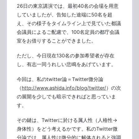
26日の東京講演では、最初40名の会場を用意
していましたが、告知した途端に50名を超
え、その様子をタイムライン上で見ていた都議
会議員によるご配慮で、100名定員の都庁会議
室をお借りすることができました。
ただし、今日現在130名の参加希望者が存在
し、有志一同うれしい悲鳴をあげています。
今回は、私のtwitter論＝Twitter微分論
（
http://www.ashida.info/blog/twitter/
）の次
の展開を少しでも暗示できればと思っていま
す。
その鍵は、Twitterに於ける属人性（人格性→
身体性）をどう考えるかです。私のTwitter微
分論では、属人性は微分的に解体されると強調