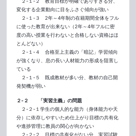
２-１-２ 教育目標が明確でありすぎる分、
変化する企業動向に目をふさぐ傾向が強い
２-１-３ 2年～4年制の在籍期間全体をフル
に使った教育が出来ない（2年～4年フルに密
度の高い授業を行わないと合格しない資格はほ
とんどない）
２-１-４ 合格至上主義の「暗記」学習傾向
が強くなり、息の長い人材能力の形成を阻害し
ている
２-１-５ 既成教材が多い分、教材の自己開
発契機が弱い
２-２ 「実習主義」の問題
２-２-１学生の個人的な能力（身体能力や天
分）に依存しやすいため仕上がり目標の共有化
や進捗管理に教員の関心が向かない
２-２-２ 目標の共有化がない分、実習試験