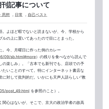
朝刊記事について
・思想
，
日常
，
自己ベスト
語。よほど暇でないと読まないが、今、学校から
ブルの上に置いてあったので目にとまった。
た。今、月曜日に作った例のカレー
06/09/sb.html#more
）の残りを食べながら読んで
しの楽しみ」。「古本でも新刊でも、店頭での予
いたいことのすべて。特にインターネット書店な
世に対して批判的だ。いかにも天声人語らしい“教
/05/post_49.html
を参照のこと）。
く関心はないが、そこで、京大の政治学者の故高