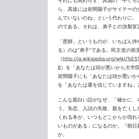
それにも関わらず、異国の「中くら
ら、高坂には岩間陽子がサイテーの
んでいないのね」という代わりに、
のである。それは、弟子との決裂宣
「恩師」というものが、いちばん仲
る）のは“弟子”である。民主党の前
（
http://ja.wikipedia.org/wi
8
）を「あなたは頭が悪いから大学
岩間陽子にも「あなたは頭が悪いか
を「あなたは運を信じていますね」
こんな面白い話がなぜ、「確かに、
う。失恋、入試の失敗、親を亡くし
くれる本が、いつもどこからか現れ
いものがある」になるのか。『朝日
か。