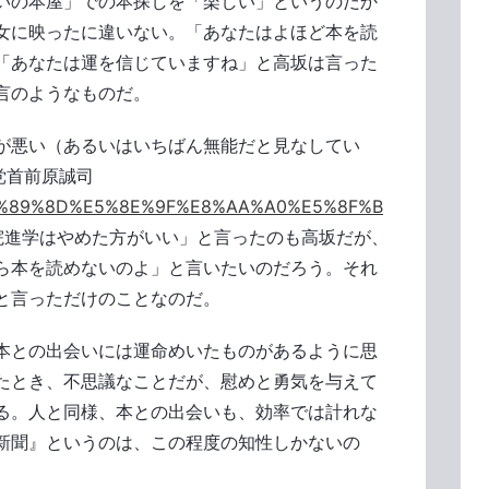
いの本屋」での本探しを「楽しい」というのだか
女に映ったに違いない。「あなたはよほど本を読
「あなたは運を信じていますね」と高坂は言った
言のようなものだ。
が悪い（あるいはいちばん無能だと見なしてい
党首前原誠司
ki/%E5%89%8D%E5%8E%9F%E8%AA%A0%E5%8F%B
院進学はやめた方がいい」と言ったのも高坂だが、
ら本を読めないのよ」と言いたいのだろう。それ
と言っただけのことなのだ。
本との出会いには運命めいたものがあるように思
たとき、不思議なことだが、慰めと勇気を与えて
る。人と同様、本との出会いも、効率では計れな
新聞』というのは、この程度の知性しかないの