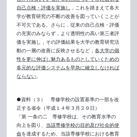
自己点検・評価を実施し
，これを踏まえて各大
学が教育研究の不断の改善を図っていくことが
不可欠である。さらに，従来の自己点検・評価
の充実のみならず，より透明性の高い第三者評
価を実施し，その評価結果を大学の教育研究活
動の一層の改善に反映させるなど，
各大学の個
性を更に伸ばし魅力あるものとしていくための
多元的な評価システムを早急に確立しなければ
ならない
。
●資料（３） 専修学校の設置基準の一部を改
正する省令（平成１４年３月２９日）
「第 一条の二 専修学校は、その教育水準の
向上を図り、
当該専修学校の目的及び社会的使
命
を達成するため、当該専修学校における教育