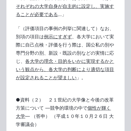
それぞれの大学自身が自主的に設定し、実施す
ることが必要である
…」
「（評価項目の事例の列挙に関連して）なお、
別項の項目は
例示にすぎず
、各大学において実
際に自己点検・評価を行う際は、国公私の別や
専門分野の別、新設・既設の別などの実情に応
じ、
各大学の理念・目的をいかに実現するかと
いう観点から、各大学の判断により適切な項目
が設定されることが望ましい
」。
●資料（２） ２１世紀の大学像と今後の改革
方策について ―競争的環境の中で
個性が輝く
大学
― （答申） （平成１０年１０月２６日 大
学審議会）