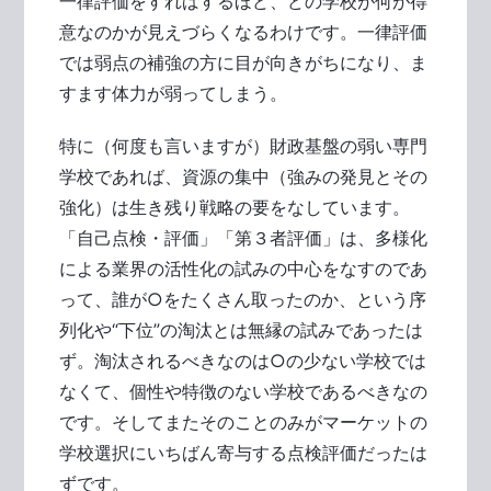
一律評価をすればするほど、どの学校が何が得
意なのかが見えづらくなるわけです。一律評価
では弱点の補強の方に目が向きがちになり、ま
すます体力が弱ってしまう。
特に（何度も言いますが）財政基盤の弱い専門
学校であれば、資源の集中（強みの発見とその
強化）は生き残り戦略の要をなしています。
「自己点検・評価」「第３者評価」は、多様化
による業界の活性化の試みの中心をなすのであ
って、誰が○をたくさん取ったのか、という序
列化や“下位”の淘汰とは無縁の試みであったは
ず。淘汰されるべきなのは○の少ない学校では
なくて、個性や特徴のない学校であるべきなの
です。そしてまたそのことのみがマーケットの
学校選択にいちばん寄与する点検評価だったは
ずです。