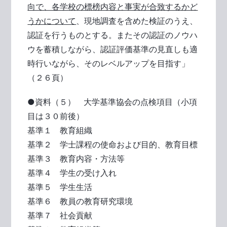
向で、各学校の標榜内容と事実が合致するかど
うかについて
、現地調査を含めた検証のうえ、
認証を行うものとする。またその認証のノウハ
ウを蓄積しながら、認証評価基準の見直しも適
時行いながら、そのレベルアップを目指す」
（２６頁）
●資料（５） 大学基準協会の点検項目（小項
目は３０前後）
基準１ 教育組織
基準２ 学士課程の使命および目的、教育目標
基準３ 教育内容・方法等
基準４ 学生の受け入れ
基準５ 学生生活
基準６ 教員の教育研究環境
基準７ 社会貢献