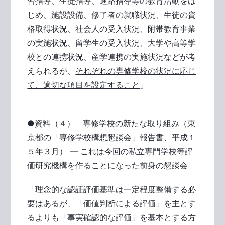
習指導、生徒指導、進路指導等の教育活動をは
じめ、施設設備、修了者の就職状況、生徒の資
格取得状況、社会人の受入状況、附帯教育事業
の実施状況、留学生の受入状況、大学や高等学
校との連携状況、産学連携の実施状況などが考
えられるが、
それぞれの専修学校の状況に応じ
て、適切な項目を設定すること
」
●資料（４） 専修学校の新たな取り組み（東
京都の「専修学校構想懇談会」報告書、平成１
５年３月） ― これは今回の私立専門学校等評
価研究機構を作ることになった前身の懇談会
「
理念的な認証評価基準は一定程度整備する必
要はあるが、「価値判断による評価」を主とす
るよりも「事実確認的な評価」を基本とする方