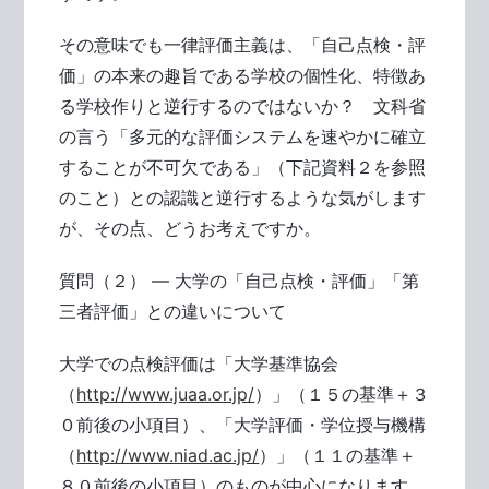
その意味でも一律評価主義は、「自己点検・評
価」の本来の趣旨である学校の個性化、特徴あ
る学校作りと逆行するのではないか？ 文科省
の言う「多元的な評価システムを速やかに確立
することが不可欠である」（下記資料２を参照
のこと）との認識と逆行するような気がします
が、その点、どうお考えですか。
質問（２） ― 大学の「自己点検・評価」「第
三者評価」との違いについて
大学での点検評価は「大学基準協会
（
http://www.juaa.or.jp/
）」（１５の基準＋３
０前後の小項目）、「大学評価・学位授与機構
（
http://www.niad.ac.jp/
）」（１１の基準＋
８０前後の小項目）のものが中心になります