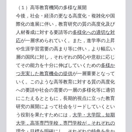
（１）高等教育機関の多様な展開
今後，社会・経済の更なる高度化・複雑化や国
際化の進展に伴い，教育研究の質の高度化及び
人材養成に対する要請等の
多様化への適切な対
応
が一層求められていく。また，進学率の上昇
や生涯学習需要の高まり等に伴い，より幅広い
層の国民に対し，それぞれの関心や意欲に応じ
てその能力を十分に伸ばしていくための
多様か
つ充実した教育機会の提供
が一層重要となって
いく。このような高等教育に対する質の高度化
への要請や社会の需要の一層の多様化等に適切
にこたえるとともに，長期的視点に立った教育
研究の展開によって社会をリードしていくとい
う役割を果たすためには，
大学・大学院，短期
大学，高等専門学校，専門学校が，それぞれの
理念・目標を明確にし，それぞれの特色を生か