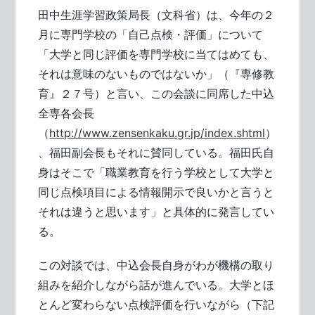
田中生涯学習政策局長（文科省）は、今年の２
月に専門学校の「自己点検・評価」について
「大学と同じ評価を専門学校に当てはめても、
それは意味のないものではないか」（『専修教
育』２７号）と言い、この会談に同席した中込
全専各会長
（
http://www.zensenkaku.gr.jp/index.shtml
）
、福田副会長もそれに賛同している。福田氏自
身はそこで「職業教育を行う学校として大学と
同じ点検項目による情報開示で良いかと言うと
それは違うと思います」と具体的に発言してい
る。
この対談では、中込会長自身がわが機構の取り
組みを紹介しながら話が進んでいる。大学とほ
とんど変わらない点検評価を行いながら（下記