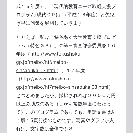
成１５年度）、「現代的教育ニーズ取組支援プ
ログラム(現代ＧＰ)」（平成１６年度）と矢継
ぎ早に施策を展開していきます。
たとえば、私は「特色ある大学教育支援プログ
ラム（特色ＧＰ）」の第三審査部会委員を１６
年度（
http://www.tokushoku-
gp.jp/meibo/h16meibo-
sinsabukai03.html
）、１７年度
（
http://www.tokushoku-
gp.jp/meibo/h17meibo-sinsabukai03.html
）
とつとめましたが、採択されれば２０００万円
以上の助成のある（しかも複数年度にわたっ
て）このプログラムであっても、申請文書はA
４版１5頁前後のものです。写真やグラフが入
れば、文字数は全体でも８