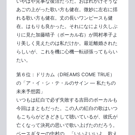
いやはや見事な復活だった。おぼれかけそうな
あごの上がった歌い方も健在。微妙に左右に揺
れる歌い方も健在。丈の長いワンピースも健
在。はもりも良かった。それになにより久しぶ
りに見た加藤晴子（ボーカル右）が岡村孝子よ
り美しく見えたのは私だけか。最近離婚された
らしいが、これを機に心機一転頑張ってもらい
たい。
第６位：ドリカム（DREAMS COME TRUE）
の「ア・イ・シ・テ・ルのサイン ― 私たちの
未来予想図」
いつもは紅白で必ず失敗する吉田のボーカルも
今回はまともだった。この人の紅白の歌はいつ
もこちらがどきどきして聴いているが、彼氏が
亡くなって決死の思いで歌い上げたのだろう。
ベースギターの中村の、「いいよいいよ、歌え