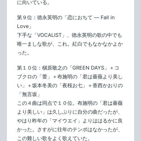
に向いている。
第９位：徳永英明の「恋におちて ― Fall in
Love」
下手な「VOCALIST」、徳永英明の歌の中でも
唯一ましな歌が、これ。紅白でもなかなかよか
った。
第１０位：槇原敬之の「GREEN DAYS」＋コ
ブクロの「蕾」＋布施明の「君は薔薇より美し
い」＋坂本冬美の「夜桜お七」＋香西かおりの
「無言坂」
この４曲は同点で１０位。布施明の「君は薔薇
より美しい」は久しぶりに自分の曲だったが、
やはり昨年の「マイウエイ」よりははるかに良
かった。さすがに往年のテンポはなかったが、
この難しい歌をよく歌えていた。