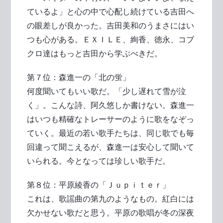
ているよ」と心の中で心配し続けている吉田へ
の眼差しが良かった。吉田美和のうまさにはい
つも心がある。ＥＸＩＬＥ、絢香、徳永、コブ
クロ達はもっと吉田から学ぶべきだ。
第７位：森進一の「北の蛍」
何度聞いてもいい歌だ。「少し遅れて雪が泣
く」。こんな詩、阿久悠しか書けない。森進一
はいつも精確なトレーサーのように歌をなぞっ
ていく。最近の若い歌手たちは、同じ歌でも毎
回違って聞こえるが、森進一は安心して聞いて
いられる。今となっては珍しい歌手だ。
第８位：平原綾香の「Ｊｕｐｉｔｅｒ」
これは、歌謡曲の第九のようなもの。紅白には
欠かせない歌だと思う。平原の歌唱が冬の深夜