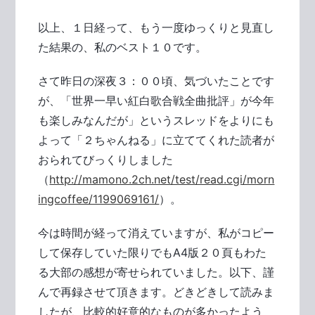
以上、１日経って、もう一度ゆっくりと見直し
た結果の、私のベスト１０です。
さて昨日の深夜３：００頃、気づいたことです
が、「世界一早い紅白歌合戦全曲批評」が今年
も楽しみなんだが」というスレッドをよりにも
よって「２ちゃんねる」に立ててくれた読者が
おられてびっくりしました
（
http://mamono.2ch.net/test/read.cgi/morn
ingcoffee/1199069161/
）。
今は時間が経って消えていますが、私がコピー
して保存していた限りでもA4版２０頁もわた
る大部の感想が寄せられていました。以下、謹
んで再録させて頂きます。どきどきして読みま
したが、比較的好意的なものが多かったよう