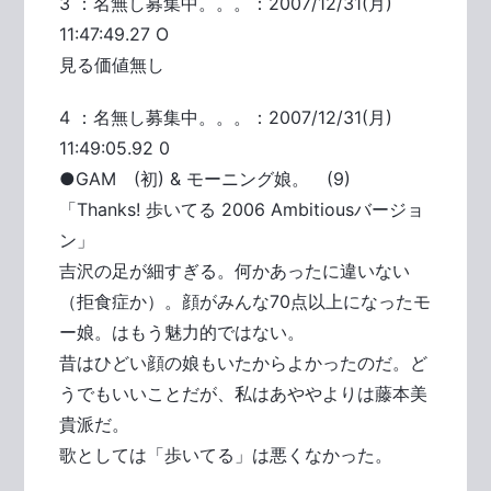
3 ：名無し募集中。。。：2007/12/31(月)
11:47:49.27 O
見る価値無し
4 ：名無し募集中。。。：2007/12/31(月)
11:49:05.92 0
●GAM (初) & モーニング娘。 (9)
「Thanks! 歩いてる 2006 Ambitiousバージョ
ン」
吉沢の足が細すぎる。何かあったに違いない
（拒食症か）。顔がみんな70点以上になったモ
ー娘。はもう魅力的ではない。
昔はひどい顔の娘もいたからよかったのだ。ど
うでもいいことだが、私はあややよりは藤本美
貴派だ。
歌としては「歩いてる」は悪くなかった。